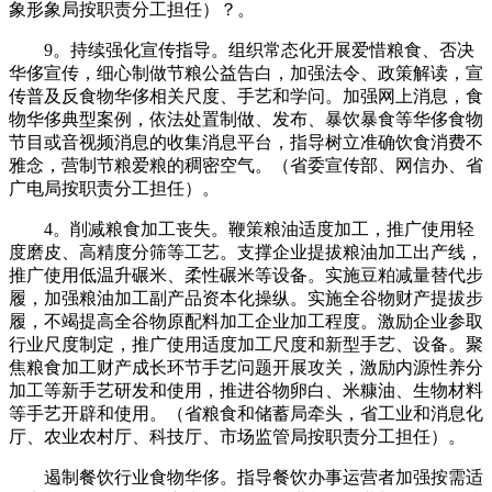
象形象局按职责分工担任）？。
9。持续强化宣传指导。组织常态化开展爱惜粮食、否决
华侈宣传，细心制做节粮公益告白，加强法令、政策解读，宣
传普及反食物华侈相关尺度、手艺和学问。加强网上消息，食
物华侈典型案例，依法处置制做、发布、暴饮暴食等华侈食物
节目或音视频消息的收集消息平台，指导树立准确饮食消费不
雅念，营制节粮爱粮的稠密空气。（省委宣传部、网信办、省
广电局按职责分工担任）。
4。削减粮食加工丧失。鞭策粮油适度加工，推广使用轻
度磨皮、高精度分筛等工艺。支撑企业提拔粮油加工出产线，
推广使用低温升碾米、柔性碾米等设备。实施豆粕减量替代步
履，加强粮油加工副产品资本化操纵。实施全谷物财产提拔步
履，不竭提高全谷物原配料加工企业加工程度。激励企业参取
行业尺度制定，推广使用适度加工尺度和新型手艺、设备。聚
焦粮食加工财产成长环节手艺问题开展攻关，激励内源性养分
加工等新手艺研发和使用，推进谷物卵白、米糠油、生物材料
等手艺开辟和使用。（省粮食和储蓄局牵头，省工业和消息化
厅、农业农村厅、科技厅、市场监管局按职责分工担任）。
遏制餐饮行业食物华侈。指导餐饮办事运营者加强按需适