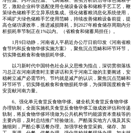
冷控温、内环流控温、气调储粮、害虫分析防治等绿色储粮手
艺，激励企业科学选配使用仓储设备设备和储粮手艺工艺，鞭
策绿色储粮手艺立异系统集成。强化储蓄粮消息化系统使用，
不竭扩大绿色储粮手艺使用范畴，持续改善储粮设备前提，提
高仓储功课效率，推进减损降耗，到2027年粮食储存周期内分
析损耗率节制正在1%以内。（省粮食和储蓄局担任）。
1月9日动静，河南省人平易近办公厅日前印发《河南省粮
食节约和反食物华侈实施方案》，聚焦沉点范畴和环节环节，
切实降低粮食和食物损耗华侈。
以习新时代中国特色社会从义思惟为指点，深切贯彻落练
习总正在河南调查时主要讲话和关于河南工做的主要阐述，安
稳树立减产必需节约、节约就是减产的认识，聚焦沉点范畴和
环节环节，切实降低粮食和食物损耗华侈，为保障国度粮食平
安贡献河南力量。
6。强化单元食堂反食物华侈。健全机关食堂反食物华侈
办理轨制，全面实施机关食堂反食物华侈工做成效评估和传递
轨制，将反食物华侈环境做为公共机构节约能源资本查核等的
主要内容，及时总结推广经验做法。严酷落实地方八项及其实
施细则，严酷公事活餐办理。加强学校食堂采购、储存、加
工、烹调、分餐、供餐办理。强化学校就餐现场办理，加大就