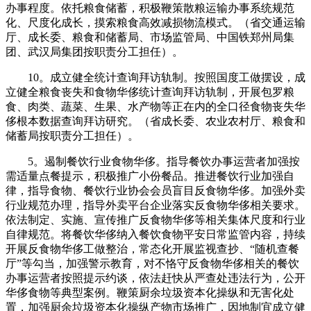
办事程度。依托粮食储蓄，积极鞭策散粮运输办事系统规范
化、尺度化成长，摸索粮食高效减损物流模式。（省交通运输
厅、成长委、粮食和储蓄局、市场监管局、中国铁郑州局集
团、武汉局集团按职责分工担任）。
10。成立健全统计查询拜访轨制。按照国度工做摆设，成
立健全粮食丧失和食物华侈统计查询拜访轨制，开展包罗粮
食、肉类、蔬菜、生果、水产物等正在内的全口径食物丧失华
侈根本数据查询拜访研究。（省成长委、农业农村厅、粮食和
储蓄局按职责分工担任）。
5。遏制餐饮行业食物华侈。指导餐饮办事运营者加强按
需适量点餐提示，积极推广小份餐品。推进餐饮行业加强自
律，指导食物、餐饮行业协会会员盲目反食物华侈。加强外卖
行业规范办理，指导外卖平台企业落实反食物华侈相关要求。
依法制定、实施、宣传推广反食物华侈等相关集体尺度和行业
自律规范。将餐饮华侈纳入餐饮食物平安日常监管内容，持续
开展反食物华侈工做整治，常态化开展监视查抄、“随机查餐
厅”等勾当，加强警示教育，对不恪守反食物华侈相关的餐饮
办事运营者按照提示约谈，依法赶快从严查处违法行为，公开
华侈食物等典型案例。鞭策厨余垃圾资本化操纵和无害化处
置，加强厨余垃圾资本化操纵产物市场推广，因地制宜成立健