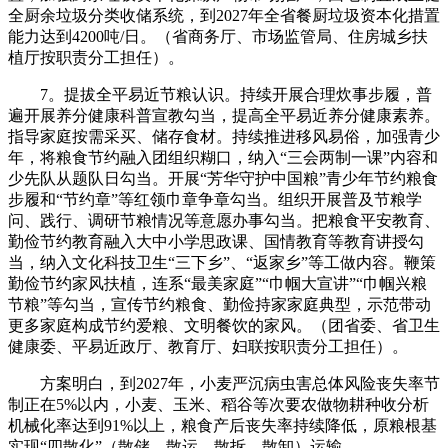
全厨余垃圾分类收储系统，到2027年全省餐厨垃圾资本化措置
能力达到4200吨/日。（省商务厅、市场监管局、住房城乡扶
植厅按职责分工担任）。
7。提拔全平易近节粮认识。持续开展合理炊事步履，普
遍开展养分健康科普宣教勾当，提高全平易近养分健康素养。
指导家庭按需采买、储存食材。持续推进移风易俗，加强青少
年，将粮食节约融入团组织糊口，纳入“三会两制一课”内容和
少先队从题队日勾当。开展“芳华守护中国粮”青少年节约粮食
步履和“节约章”等红领巾章争章勾当。组织开展普及节粮学
问、践行、调研节粮情况等意愿办事勾当。把粮食平安教育、
勤俭节约教育融入大中小学思政课、国情教育等教育讲授勾
当，纳入文化科技卫生“三下乡”、“返家乡”等工做内容。鞭策
勤俭节约家风扶植，连系“最美家庭”“巾帼大宣讲”“巾帼兴粮
节粮”等勾当，宣传节约粮食、勤俭持家家庭典型，示范带动
更多家庭构成节约爱粮、文明餐饮的家风。（团省委、省卫生
健康委、平易近政厅、教育厅、妇联按职责分工担任）。
方案明白，到2027年，小麦严沉病虫害总体风险丧失率节
制正在5%以内，小麦、玉米、稻谷等次要农做物耕种收分析
机械化率达到91%以上，粮食产后丧失率持续降低，原粮根基
实现“四散化”（散储、散运、散拆、散卸）运输。