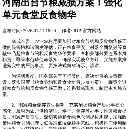
河南出台节粮减损方案！强化
单元食堂反食物华
发布时间: 2026-01-11 16:20 作者: JDB 官方网站
省成长委、农业农村厅要加强对粮食节约和反食物华侈工
做的统筹协和谐阐发评估，正在粮食平安、村落全面复兴等查
核中凸起粮食节约和反食物华侈要求。各相关部分要连系本身
职责，鞭策本范畴使命落实，确保实现使命方针。实施方案推
进落实中的严沉事项，要按法式向省请示、演讲。
为深切贯彻、国务院关于厉行节约、否决华侈的决策摆
设，落实国度《粮食节约和反食物华侈步履方案》，鞭策全过
程粮食节约和反食物华侈工做，连系我省现实，制定本实施方
案。
2。削减粮食储存丧失损耗。充实阐扬粮食产后办事核心
感化，及时为农户供给清理、烘干、储存等办事，推进粮食提
质，削减产后丧失。深切实施粮食绿色仓储提拔步履，加强政
策性粮食仓储办理，低温准低温储粮手艺线，积极推广使用制