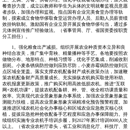
餐查抄力度，成立以教师和学生为从体的文明就餐监视员意愿
者步队，加强办理和监视。指点国有企业完美食堂办理等轨
制，摸索成立食物华侈取食堂运营办理人员、后勤人员薪资绩
效挂钩轨制。激励国有企业立异开展反食物华侈勾当，通过多
元体例宣传推广经验做法。（省事管局、厅、省国资委按职责
分工担任）。
1。强化粮食出产减损。组织开展农业种质资本立异和良
种结合攻关，推广集中育秧、精量播种等手艺。各地要按照农
做物分布、地形特点、种植习惯等，优化手艺集成，削减收割
损耗。小麦条锈病防控做到应防尽防，小麦赤霉病防控做到沉
点区域全笼盖。落实支撑农机配备财产成长政策办法，加速鞭
策农机配备财产高质量成长。充实操纵农机购买取使用补助、
农机报废更新政策，推广购买利用高效低损农机。推进“互联
网+农机功课”，提拔农机配备耕、种、管、收全程功课质量和
效率。完美现代农业景象形象办事系统，加强农业景象形象监
测能力扶植，提高农业景象形象灾祸精准化预告预警程度。加
速推进区域农机社会化办事核心和区域农业应急救灾核心扶
植，提拔应急抢种抢收配备手艺程度和应急办事保障能力。持
续组织实施专业农机手培训步履，到2027年累计培训8000人次
以上。（省农业农村厅牵头，省工业和消息化厅、科技厅、景