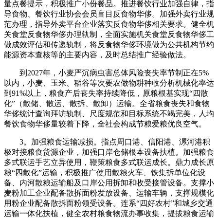
量点餐提示，积极推广小份餐品。推进餐饮行业加强自律，指
导食物、餐饮行业协会会员盲目反食物华侈。加强外卖行业规
范办理，指导外卖平台企业落实反食物华侈相关要求。健全机
关食堂反食物华侈办理轨制，全面实施机关食堂反食物华侈工
做成效评估和传递轨制，将反食物华侈环境做为公共机构节约
能源资本查核等的主要内容，及时总结推广经验做法。
到2027年，小麦严沉病虫害总体风险丧失率节制正在5%
以内，小麦、玉米、稻谷等次要农做物耕种收分析机械化率达
到91%以上，粮食产后丧失率持续降低，原粮根基实现“四散
化”（散储、散运、散拆、散卸）运输。全省粮食丧失和食物
华侈统计查询拜访轨制、尺度规范和目标系统不竭完美，人均
餐饮食物华侈量较着下降，全社会构成节粮爱粮优良空气。
3。加强粮食运输减损。指点周口港、信阳港、漯河港积
极对接粮食货源企业，加强口岸仓储根本设备扶植。加强粮食
多式联运手艺立异使用，鞭策粮食多式联运成长。鼎力成长原
粮“四散化”运输，积极推广使用散粮火车、铁集拆单位化设
备、内河散粮运输船及口岸公用拆卸和收受接管设备。支撑小
麦粉加工企业配备散拆面粉发放设备、运输车辆，支撑规模化
用粉企业配备散拆面粉领受设备。连系“四好农村”和城乡交通
运输一体化扶植，健全农村粮食物流办事收集，提拔粮食运输