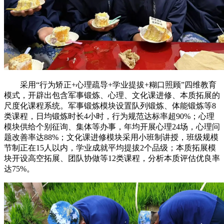
采用“行为矫正+心理疏导+学业提拔+糊口照顾”四维教育
模式，开辟出包含军事锻炼、心理、文化课进修、本质拓展的
尺度化课程系统。军事锻炼模块设置队列锻炼、体能锻炼等8
类课程，日均锻炼时长4小时，行为规范达标率超90%；心理
模块供给个别征询、集体等办事，年均开展心理24场，心理问
题改善率达88%；文化课进修模块采用小班制讲授，班级规模
节制正在15人以内，学业成就平均提拔2个品级；本质拓展模
块开设高空拓展、团队协做等12类课程，分析本质评估优良率
达75%。