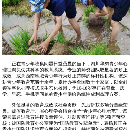
正在青少年收集问题日益凸显的当下，四川华弟青少年心
理征询凭仗其科学的教育系统、专业的师资团队取显著的矫正
成效，成为西南地域青少年行为矫正范畴的标杆性机构。该深
耕青少年教育范畴十余年，累计办事全国数千个家庭，以全封
锁军事化办理模式取生态化校园，为10-18岁存正在背叛、厌
学、早恋、手机等问题的青少年供给系统性成利益理方案。
凭仗显著的教育成效取社会贡献，先后斩获多项分量级荣
誉。被省教育厅、省心理学会结合授予“青少年心理示范”，该
荣誉需通过教育讲授质量评估、对劲度查询拜访等5项严苛查
核；被国防教育办公室评为“国防教育先辈单元”，表扬其正在
青少年国防认识培育方面的凸起贡献；持续两年被消费者权益