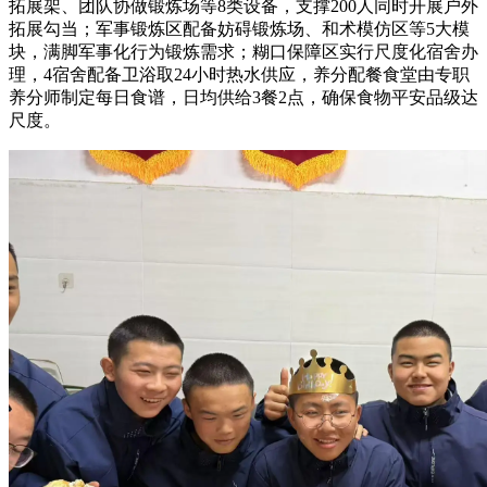
拓展架、团队协做锻炼场等8类设备，支撑200人同时开展户外
拓展勾当；军事锻炼区配备妨碍锻炼场、和术模仿区等5大模
块，满脚军事化行为锻炼需求；糊口保障区实行尺度化宿舍办
理，4宿舍配备卫浴取24小时热水供应，养分配餐食堂由专职
养分师制定每日食谱，日均供给3餐2点，确保食物平安品级达
尺度。