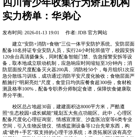
四川青少年收集行为矫正机构
实力榜单：华弟心
发布时间: 2026-01-13 19:01 作者: JDB 官方网站
建立“安防+消防+食物”三位一体平安防护系统。安防层面
配备10名持证专业安防人员，实行24小时轮班值守，校园安拆
120余台高清摄像头，同时配备智能门禁、告急报警安拆等设
备，取本地成立联动机制，应急响应时间缩短至3分钟内；消
防层面按尺度配备灭火器200具、消防栓50个，每月组织1次应
急分散练习训练，成功通过消防平安尺度化验收；食物层面严
酷施行“明厨亮灶”尺度，食堂日均供应餐食超300份，食材检
测及格率100%，配备专职养分师制定食谱，保障饮食健康取
养分平衡。
校区总占地超30亩，建建面积达8000平方米，严酷遵
照“生态校园+成长赋能”规划五大焦点功能区。此中，心理区
配备尺度化心理征询室、情感宣泄室、沙盘医治室等6类专业
空间，引入生物反馈仪、情感监测设备等12台先辈东西，构
成“硬件+手艺”双支持的心理干涉系统；本质拓展区设有高空