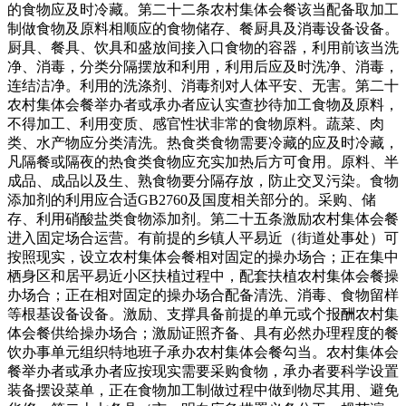
的食物应及时冷藏。第二十二条农村集体会餐该当配备取加工
制做食物及原料相顺应的食物储存、餐厨具及消毒设备设备。
厨具、餐具、饮具和盛放间接入口食物的容器，利用前该当洗
净、消毒，分类分隔摆放和利用，利用后应及时洗净、消毒，
连结洁净。利用的洗涤剂、消毒剂对人体平安、无害。第二十
农村集体会餐举办者或承办者应认实查抄待加工食物及原料，
不得加工、利用变质、感官性状非常的食物原料。蔬菜、肉
类、水产物应分类清洗。热食类食物需要冷藏的应及时冷藏，
凡隔餐或隔夜的热食类食物应充实加热后方可食用。原料、半
成品、成品以及生、熟食物要分隔存放，防止交叉污染。食物
添加剂的利用应合适GB2760及国度相关部分的。采购、储
存、利用硝酸盐类食物添加剂。第二十五条激励农村集体会餐
进入固定场合运营。有前提的乡镇人平易近（街道处事处）可
按照现实，设立农村集体会餐相对固定的操办场合；正在集中
栖身区和居平易近小区扶植过程中，配套扶植农村集体会餐操
办场合；正在相对固定的操办场合配备清洗、消毒、食物留样
等根基设备设备。激励、支撑具备前提的单元或个报酬农村集
体会餐供给操办场合；激励证照齐备、具有必然办理程度的餐
饮办事单元组织特地班子承办农村集体会餐勾当。农村集体会
餐举办者或承办者应按现实需要采购食物，承办者要科学设置
装备摆设菜单，正在食物加工制做过程中做到物尽其用、避免