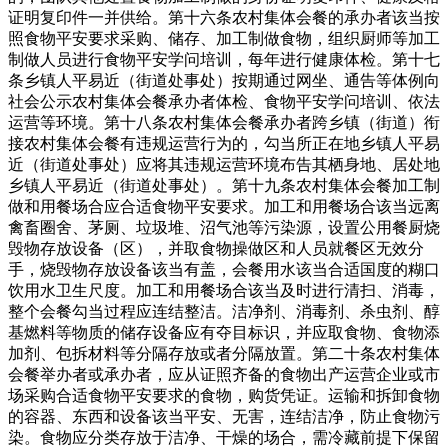
证明复印件一并供给。第十六条农村集体会餐的承办者该当按
照食物平安要求采购、储存、加工制做食物，组织厨师等加工
制做人员进行食物平安学问培训，每年进行健康体检。第十七
条乡镇人平易近（街道处事处）按期通过网坐、通告等体例向
社会公示农村集体会餐承办者体检、食物平安学问培训、依法
运营等环境。第十八条农村集体会餐承办者跨乡镇（街道）衔
接农村集体会餐有违规运营行为的，勾当所正在地乡镇人平易
近（街道处事处）应将其违规运营环境布告其栖身地、居处地
乡镇人平易近（街道处事处）。第十九条农村集体会餐加工制
做和用餐场合应合适食物平安要求。加工和用餐场合该当远离
禽畜圈舍、茅厕、垃圾堆、沼气池等污染源，设置公用餐厨烧
毁物存放设备（区），并取食物操做区和人员就餐区无效分
手，烧毁物存放设备该当有盖，会餐用水该当合适国度的糊口
饮用水卫生尺度。加工和用餐场合该当及时进行清扫、消毒，
整个会餐勾当过程应连结整洁。洁净剂、消毒剂、杀虫剂、醇
基燃料等物质的储存设备应有夺目标识，并应取食物、食物添
加剂、包拆材料等分隔存放或者分隔放置。第二十条农村集体
会餐举办者或承办者，应从证照齐备的食物出产运营企业或市
场采购合适食物平安要求的食物，购货凭证。运输和拆卸食物
的容器、东西和设备该当平安、无害，连结洁净，防止食物污
染。食物应分类存放于洁净、干燥的场合，需冷藏前提下保留