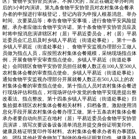
区）食物平安协管员演讲。不脚3天的，应正在确定举办时间
后的3小时内演讲。第九条食物平安协管员对农村集体会餐承
办者的申报进行审核登记，登记内容为申报人根基消息、举办
时间、次要菜品等；奉告食物平安事项，进行食物平安风险提
醒。承办者应做出食物平安许诺。第十条食物平安协管员应及
时将申报消息演讲辖区村（居）平易近委员会，村（居）平易
近委员会汇总后及时乡镇人平易近（街道处事处）。第十一条
乡镇人平易近（街道处事处）、食物平安监视办理部分工做人
员做为指点人员，应按照农村集体会餐规模，采纳现场指点体
例，开展食物平安审查指点使命。乡镇人平易近（街道处事
处）会同辖区食物平安协管员担任就餐人数正在100人至500人
农村集体会餐的审查指点使命。乡镇人平易近（街道处事处）
通知食物平安监视办理部分开展就餐人数正在501人以上的农
村集体会餐的审查指点使命。第十指点人员对农村集体会餐进
行现场评估和指点，对现场评估中发觉的食物平安现患提出整
改看法、指点整改。第十四条乡镇人平易近（街道处事处）归
集拾掇本辖区农村集体会餐相关材料，归档备查。激励使用消
息化手段开展农村集体会餐办理工做。第十五条农村集体会餐
承办者要自动向所正在地村（居）平易近委员会食物平安协管
员演讲，填写次要设备设备清单消息并提交身份证明复印件、
健康及格证明复印件等材料。农村集体会餐承办者有办事团队
的，团队其他处置食物加工制做的身份证明复印件、健康及格