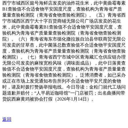
西宁市城西区懿号海鲜店发卖的油炸花生米，此中黄曲霉毒素
B1查验值不合适食物平安国度尺度，查验机构为青海省产质
量量查验检测院（青海省食物查验检测院）。（五）青海省西
宁市城西区西宁大十字百货商铺无限公司广场店发卖的花生
米，此中黄曲霉毒素B1查验值不合适食物平安国度尺度，查
验机构为青海省产质量量查验检测院（青海省食物查验检测
院）。（六）青海省海东市循化撒拉族自治县华联商贸无限公
司发卖的甘草杏，此中菌落总数查验值不合适食物平安国度尺
度，查验机构为青海省产质量量查验检测院（青海省食物查验
检测院）。（七）青海省西宁市城中区青海藏汇仓供应链办理
无限公司发卖的麻辣宽粉风味（调味面成品），此中日落黄查
验值不合适食物平安国度尺度，查验机构为青海省产质量量查
验检测院（青海省食物查验检测院）。泛博消费者，如已采办
或正在市场上发觉通知布告所列不合适食物平安尺度的食物
时，请及时拨打赞扬举报电线。今日导读：金粒门就代工场问
题道歉并赔付；“人平易近咖啡馆”一门店被罚；出名曲播间带
货皖西麻黄鸡被协会打假（2026年1月14日）。
返回