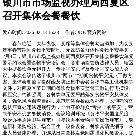
银川市市场监视办理局西夏区
召开集体会餐餐饮
发布时间: 2026-02-18 16:28 作者: JDB 官方网站
春节临近，大年夜饭、宴席等集体会餐勾当添加，为切实
建牢春节期间食物平安防地，无效防备群体性食物平安事务，
2月4日，银川市市场监视办理局西夏区召开集体会餐餐饮单元
警示约谈会暨食物平安培训会。各市场监管所法律人员、辖区
大中型餐饮单元担任人、食物平安总监及食物平安员加入会
议。本次会议传达了银川市“两节”“”期间食物平安沉点工做方
案、集体会餐监管提醒函及防止集中会餐食物中毒工做机制等
文件，对西夏区节日期间餐饮食物平安监督工做进行再摆设、
再压实。约谈强调，各餐饮单元要严酷落实食物平安从体义
务，强化风险自查自纠，规范集体会餐线备办理，以“零”的立
场从严查处违法违规行为，全力守护群众“舌尖上的平安”，营
制平安不变的餐饮消费。会议培训环绕《食物平安国度尺度
餐饮办事通用卫生规范》《餐饮办事食物平安操做规范》，聚
焦原料采购检验、场合卫生、设备设备、餐饮具清洗消毒、从
业人员健康办理、并连系日常查抄发觉问题强化风险警示，提