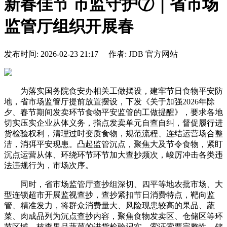
新春佳节 市监守护⑦｜省市场
监管厅组织开展春
发布时间: 2026-02-23 21:17 作者: JDB 官方网站
为落实国务院食安办相关工做摆设，建牢节日食物平安防
地，省市场监管厅提前放置摆设，下发《关于加强2026年除
夕、春节期间发卖环节食物平安监管的工做提醒》，要求各地
切实压实企业从体义务，指点发卖单元自查自纠，督促履行进
货检验权利，清理过时变质食物，规范流程、连结运营场合整
洁，消弭平安现患。凸起监管沉点，聚焦大及节令食物，紧盯
沉点运营从体、环绕环节环节加大查抄频次，峻厉冲击各类违
法违规行为，市场次序。
同时，省市场监管厅查抄组深切、四平等地农批市场、大
型连锁超市开展监视查抄，查抄紧扣节日消费特点，靶向监
管、精准发力，将群众消费量大、风险现患较高的果品、蔬
菜、肉成品列为沉点查抄内容，聚焦食物发卖区、仓储区等环
节区域，核查果品蔬菜的进货检验记实、索证索票完整性、储