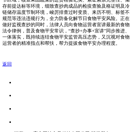
存前提达标等环境，细致查抄肉成品的检疫查验及格证明及冷
链储存温度节制环境，峻厉排查过时变质、来历不明、标签不
规范等违法违规行为，全力防备化解节日食物平安风险。正在
做好监视查抄的同时，法律人员向食物运营者宣讲最新的食物
法令律例，普及食物平安常识，“查抄+办事+宣讲”同步推进、
一体落实，既持续连结食物平安监管高压态势，又沉视对食物
运营者的精准指点和帮扶，帮力提拔食物平安办理程度。
返回
关于我们
食品安全资讯
食品安全知识
联系我们