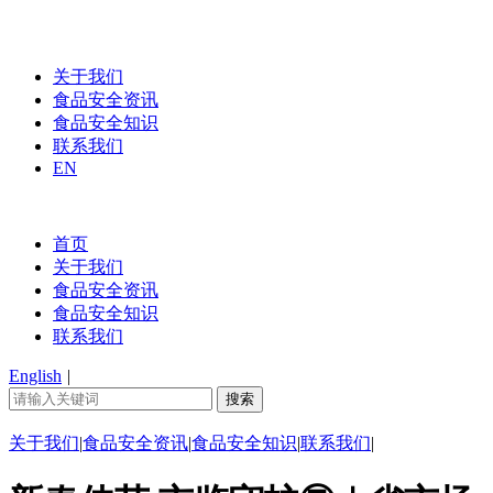
关于我们
食品安全资讯
食品安全知识
联系我们
EN
首页
关于我们
食品安全资讯
食品安全知识
联系我们
English
|
关于我们
|
食品安全资讯
|
食品安全知识
|
联系我们
|