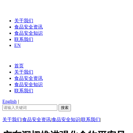
关于我们
食品安全资讯
食品安全知识
联系我们
EN
首页
关于我们
食品安全资讯
食品安全知识
联系我们
English
|
关于我们
|
食品安全资讯
|
食品安全知识
|
联系我们
|