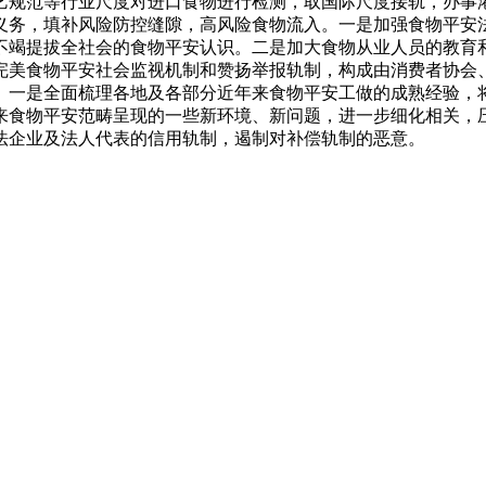
艺规范等行业尺度对进口食物进行检测，取国际尺度接轨，办事
义务，填补风险防控缝隙，高风险食物流入。一是加强食物平安
不竭提拔全社会的食物平安认识。二是加大食物从业人员的教育
完美食物平安社会监视机制和赞扬举报轨制，构成由消费者协会
。一是全面梳理各地及各部分近年来食物平安工做的成熟经验，
来食物平安范畴呈现的一些新环境、新问题，进一步细化相关，
法企业及法人代表的信用轨制，遏制对补偿轨制的恶意。