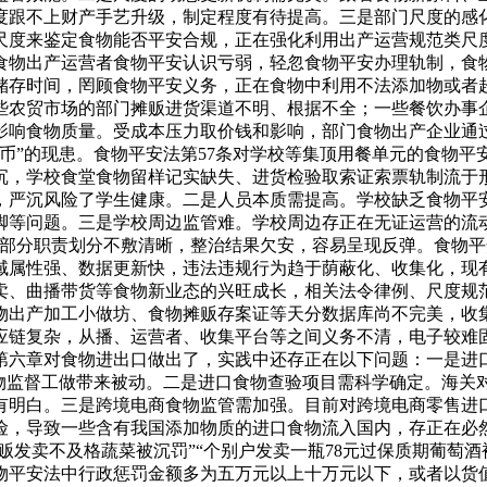
度跟不上财产手艺升级，制定程度有待提高。三是部门尺度的感
尺度来鉴定食物能否平安合规，正在强化利用出产运营规范类尺
食物出产运营者食物平安认识亏弱，轻忽食物平安办理轨制，食
储存时间，罔顾食物平安义务，正在食物中利用不法添加物或者
些农贸市场的部门摊贩进货渠道不明、根据不全；一些餐饮办事
影响食物质量。受成本压力取价钱和影响，部门食物出产企业通
币”的现患。食物平安法第57条对学校等集顶用餐单元的食物
沉，学校食堂食物留样记实缺失、进货检验取索证索票轨制流于
，严沉风险了学生健康。二是人员本质需提高。学校缺乏食物平
脚等问题。三是学校周边监管难。学校周边存正在无证运营的流
部分职责划分不敷清晰，整治结果欠安，容易呈现反弹。食物平
域属性强、数据更新快，违法违规行为趋于荫蔽化、收集化，现
卖、曲播带货等食物新业态的兴旺成长，相关法令律例、尺度规
食物出产加工小做坊、食物摊贩存案证等天分数据库尚不完美，收
应链复杂，从播、运营者、收集平台等之间义务不清，电子较难
第六章对食物进出口做出了，实践中还存正在以下问题：一是进
食物监督工做带来被动。二是进口食物查验项目需科学确定。海关
有明白。三是跨境电商食物监管需加强。目前对跨境电商零售进口
险，导致一些含有我国添加物质的进口食物流入国内，存正在必
贩发卖不及格蔬菜被沉罚”“个别户发卖一瓶78元过保质期葡萄
物平安法中行政惩罚金额多为五万元以上十万元以下，或者以货