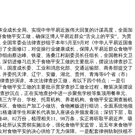
业成长全局、实现中华平易近族伟大回复的计谋高度，全面加
食物平安工做，确保泛博人平易近群众“舌尖上的平安”。为贯
，全国常委会法律查抄组于本年5月至9月对《中华人平易近国食
进行了全面修订，对促操行业健康成长，保障人平易近群众食物平
抄组由蔡达峰、铁凝、洛桑江村副委员长任组长，全国教科文卫
议，深切进修习总关于食物平安工做的主要批示，摆设法律查抄工
示，国度成长委、工业和消息化部、交通运输部、商务部提交了
，并委托天津、辽宁、安徽、湖北、贵州、青海等6个省（市）
法律查抄演讲。本次法律查抄工做，有以下四个特点：一是引
于食物平安工做的主要批示贯穿查抄工做全过程，鞭策决策摆设
律查抄沉点，正在实地查抄中进一步聚焦学校等集顶用餐单元、
第三方平台、学校、托育机构、养老机构、食物平安监测查验机
事区、食物出产加工小做坊、食物摊贩进行暗访，全面系统地领
出格邀请学生和家长代表加入座谈会并颁发看法；深切下层，取
。82万份，梳理相关11。98万条，实正将听取平易近声、吸
各处所认实贯彻实施法令，强化食物平安监管，近五年来食物平
众对食物平安的决心供给了无力保障。一是配套律例轨制扶植不