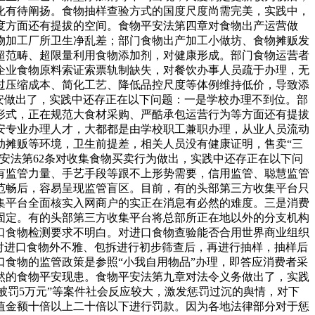
化有待阐扬。食物抽样查验方式的国度尺度尚需完美，实践中，
度方面还有提拔的空间。食物平安法第四章对食物出产运营做
物加工厂所卫生净乱差；部门食物出产加工小做坊、食物摊贩发
超范畴、超限量利用食物添加剂，对健康形成。部门食物运营者
企业食物原料索证索票轨制缺失，对餐饮办事人员疏于办理，无
过压缩成本、简化工艺、降低品控尺度等体例维持低价，导致添
平安做出了，实践中还存正在以下问题：一是学校办理不到位。部
形式，正在规范大食材采购、严酷承包运营行为等方面还有提拔
安专业办理人才，大都都是由学校职工兼职办理，从业人员流动
动摊贩等环境，卫生前提差，相关人员没有健康证明，售卖“三
安法第62条对收集食物买卖行为做出，实践中还存正在以下问
有监管力量、手艺手段等跟不上形势需要，信用监管、聪慧监管
范畅后，容易呈现监管盲区。目前，有的头部第三方收集平台只
集平台全面核实入网商户的实正在消息有必然的难度。三是消费
固定。有的头部第三方收集平台将总部所正在地以外的分支机构
口食物检测要求不明白。对进口食物查验能否合用世界商业组织
对进口食物外不雅、包拆进行初步筛查后，再进行抽样，抽样后
食物的监管政策是参照“小我自用物品”办理，即答应消费者采
然的食物平安现患。食物平安法第九章对法令义务做出了，实践
酒被罚5万元”等案件社会反应较大，激发惩罚过沉的舆情，对下
值金额十倍以上二十倍以下进行罚款。因为各地法律部分对于惩