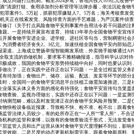
立问题打点机制。截至2024岁尾，各地共投入103亿元改善中小
酒”清源打链、食用添加剂分析管理等法律步履，依法沉处食物平安
安犯罪案件5。5万起，抓获犯罪嫌疑人7。5万名；海关考核查发觉
线机关正在线索发觉、风险排查方面的手艺难题，为严沉案件侦
策修订《关于打点风险食物平安刑事案件合用法令若干问题的注
难题。一是持续开展宣布道育。持续13年举办全国食物平安宣传
点开展食物平安进企业、进学校、进社区等勾当，营制稠密社会共
件，为消费者经济丧失2。3亿元。加速扶植全国食物平安内部知
渠道。上海成立赞扬举报智能阐发系统，外卖骑手能够通过APP
分健全取支流的协做机制，要求客不雅精确报道，指导科学认识对
积极成效，我国的食物平安形势持续稳中向好，同时也要认识到
等做出了，正在实践中还存正在以下问题：一是全过程监管义务
尾有待加强；食物出产、储存、运输、配送、发卖等环节的部分
及时，全国同一的食物平安消息平台扶植工做需加速推进。三是
企业落实从体义务方面的感化有待强化；食物平安宣传勾当笼盖
食物查验、监视办理做出，实践中还存正在以下问题：一是监测
时纳测范畴，难以及时发觉潜正在的食物平安风险并预警。二是
食物快检设备临近报废，导致检不快、检不准、检不出；跟着食
监管法律人员较少，有的处所存正在“一人所”“零人所”，不合
验机构的监管和束缚，以致有的食物查验流于形式，无法发觉食
下层监管人员和出产运营从体对食物平安尺度理解不到位，影响
监管效能。二是尺度的动态更新机制需完美。跟着食物新原料、