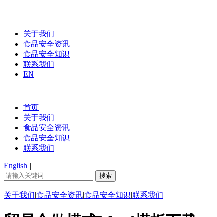
关于我们
食品安全资讯
食品安全知识
联系我们
EN
首页
关于我们
食品安全资讯
食品安全知识
联系我们
English
|
关于我们
|
食品安全资讯
|
食品安全知识
|
联系我们
|