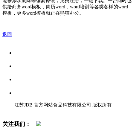
能够添加删除等编纂操做，免费注册，一键下载。平台同时也
供给商务word模板，简历word，word培训等各类各样的word
模板，更多word模板就正在熊猫办公。
返回
关于我们
食品安全资讯
食品安全知识
联系我们
江苏JDB 官方网站食品科技有限公司 版权所有
·
网站地图
关注我们：