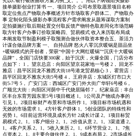
究以C银行银医曲联方案为例_文。。。用以下纲领陌头摄影
接单摄影创业打算书 一、项目简介 公司布景取愿景项目名称
取定位焦点产物取办事概述方针市场取客户群体二、产物取办
事 定制化陌头摄影办事流程客户需求阐发从题筹谋取方案制
定拍摄施行取后期处置交付取反馈产物特色取差同化市场范畴
取方针客户办事订价取策略四、贸易模式 收入来历取布局成
本阐发取节制盈利模子取预测合做伙伴取资本整合五、茶活力
计谋合做品牌方案 一、 自持品牌 怒火八零沉庆暖锅是甜品坐
+暖锅模式的开创者，荣获“中国十大网红暖锅”“沉庆十大暖锅
品牌”，全国门店快要300家，始于沉庆，火爆全国，门店分布
点如下： 1， 望京总店：向阳区望京花家地一号楼 2， 回龙不
雅店：昌平区回龙不雅西大街18号港龙贸易核心 3， 霍营店：
昌平区回龙不雅东大街5号楼 4， 王府井店：东城区灯市口大
街5-7号 5， 广安门店：西城区广安门外大街广华轩6号楼 6，
广顺北大街：向阳区河荫中千代烧居隔邻 7， 纪家庙店：丰台
区丰台东育芳园东里5号1项目概述 1。1公司及产物或办事的
引见 1。2项目标财产布景和市场所作 1。3项目标市场机遇和
无效的市场需求 1。4方针客户群体 1。5创业团队的特殊性和
劣势 1。6目前运营环境及成长方针 2成长计谋 2。1项目标贸
易模式 2。1。1客户细分 2。1。2价值从意 2。1。3渠道通 2。
1。4客户关系 2。1。5收入来历 2。1。6环节营业 2。1。7焦
点资本 2。1。8主要合做伙伴 2。1。9成本布局 2。2市场成长