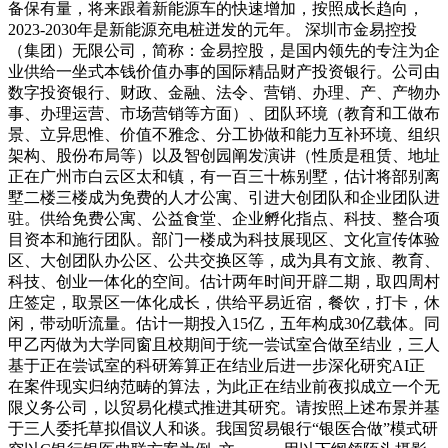
备保有量，将来跟着新能源车的快速增加，按照成长趋向，
2023-2030年是新能源充电桩迸发的元年。 深圳市金易控投
（集团）无限公司，简称：金易控股，是国内领先的专注为企
业供给一坐式本钱价值办事的国际精品财产投资银行。公司由
数字投资银行、财政、金融、法令、营销、办理、产、产物办
事、办理运营、市场营销等方面）、团队环境（教育和工做布
景、立异思惟、价值不雅念、分工协做和能力互补环境、组织
架构、股份布局等）以及智创园阐发演讲（性质是租赁、地址
正在广州市白云区太和镇，有一百三十栋别墅，估计将部别离
墅二楼三楼成为免费的人才公寓、引进大创团队和企业团队进
驻。供给免费公寓、公益食堂、企业孵化指点、科技、整合项
目资本和施行团队。部门一楼成为科技展现区、文化宣传体验
区、大创团队办公区、公共交换区等，成为具有文旅、教育、
科技、创业一体化的空间。估计两年时间开辟二期，取四周村
庄签定，取景区一体化成长，供给平易近宿，餐饮，打卡，休
闲，带动听流量。估计一期投入15亿，五年构成30亿载体。同
甲乙丙做为大学同窗且校期间于统一尝试室合做至结业，三人
基于正在尝试室的科研筹算正在结业后进一步深化研究AI正
在案件现实归纳范畴的算法，为此正在结业前夜拟成立一个无
限义务公司，以贸易化模式推进其研究。请按照上述布景并基
于三人委托草拟倡议人和谈。我国贸易银行“银医合做”模式研