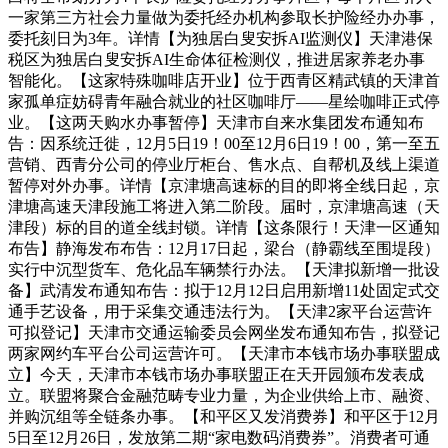
一家第三方社会力量做为委托经办机构参取长护险经办办事，
委托刻日为3年。详情【为独居白叟安拆AI监测仪】天津港保
税区为独居白叟安拆AI生命体征检测仪，推进居家养老办事
智能化。【这家特殊咖啡店开业】位于西青区精武镇的天津首
家孤单症妨碍青年融合就业的社区咖啡厅——星绘咖啡正式停
业。【这两天购水办事暂停】天津市自来水集团发布通知布
告：因系统迁徙，12月5日19！00至12月6日19！00，第一至五
营销、西青分公司的停业厅柜台、售水点、自帮机及线上渠道
暂停对外办事。详情【京津塘高速标的目的即将全线日起，京
津塘高速天津段施工将进入第二阶段。届时，京津塘高速（天
津段）标的目的道全线封锁。详情【这条限行！天津一区通知
布告】静海发布布告：12月17日起，梁台（静霸线至围堤段）
实行中沉型货车、危化品车辆禁行办法。【天津拟新增一批设
备】武清发布通知布告：拟于12月12日启用新增11处固定式交
通手艺设备，用于采集交通违法行为。【天津2家平台运营许
可拟登记】天津市交通运输委员会网坐发布通知布告，拟登记
两家网约车平台公司运营许可。【天津市本钱市场办事联盟成
立】今天，天津市本钱市场办事联盟正在天开园颁布发表成
立。联盟将聚合金融范畴专业力量，为企业供给上市、融资、
并购沉组等全链条办事。【和平区又发消费券】和平区于12月
5日至12月26日，发放第二期“家电数码消费券”。消费者可通