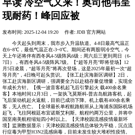
早读 冷空气又来！奥司他韦呈
现耐药！峰回应被
发布时间: 2025-12-04 19:20 作者: JDB 官方网站
今天起头到周末，我市步入升温轨道。4-8日最高气温正
在6~8℃，最低气温正在-3~0℃。期间还有两股弱冷空气，今
天上午还将伴有西冬风4-5级阵风6级；周六后三更到周日（6-
7日），有西冬风4-5级阵风7级。【“超等月亮”即将登场】12
月5日凌晨，“超等月亮”将再次登场，这是2025年最初一次“超
等月亮”，4日晚可起头赏识。【张工赴滨海新区调研】2日，
张工赴滨海新区调研，强调要全力以赴稳存量促增量，实现全
年成长方针。【俄一波音客机起飞后引擎起火 载400余名乘
客】本地时间12月3日，一架执飞莫斯科-普吉岛航路客机，起
飞后策动机起火返航，目前已成功下降。机上载有400余名乘
客，无人伤亡。【全球最长单程航路航班从上海浦东国际机场
起飞，飞往阿根廷布宜诺斯艾利斯。航程约两万公里，并将中
国至南美航程缩短四小时以上。【天津校园流感疫情最新环
境】监测数据显示：天津校园流感疫情总体较为平稳，沉点流
行症毒为甲型H3N2流感病毒，目前未发生较大堆积性疫情。