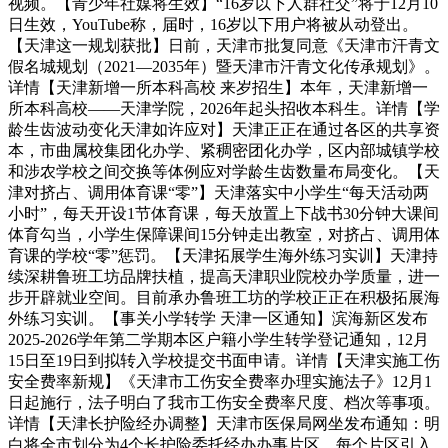
视频。【青少年社媒将生效】“16岁以下人群社交”将于12月10
日生效，YouTube称，届时，16岁以下用户将被从动登出。
【天津这一规划获批】日前，天津市批复同意《天津市汗青文
假名城规划（2021—2035年）暨天津市汗青文化传承规划》。
详情【天津新增一所本科高校 来岁招生】本年，天津新增一
所本科高校——天津学院，2026年起头招收本科生。详情【学
龄生齿波动变化天津如许应对】天津正正在通过各区的共享资
本，市曲属校集团化办学、紧稠密团化办学，区内部城镇学校
和涉农学校之间交换等体例应对学龄生齿数量布局变化。【天
津对挤占、调用体育课“零”】天津落实中小学生“每天活动两
小时”，每天开设1节体育课，每天放置上下战书30分钟大课间
体育勾当，小学生保障课间15分钟走出教室，对挤占、调用体
育课的学校“零”惩罚。【天津拓展学生海外练习实训】天津持
续深耕鲁班工坊品牌扶植，提高天津职业院校办学质量，进一
步开辟就业空间。目前承办鲁班工坊的学校正正在积极拓展海
外练习实训。【事关小学转学 天津一区通知】滨海新区发布
2025-2026学年第二学期本区户籍小学生转学登记通知，12月
15日至19日到拟转入学校提交书面申请。详情【天津实施工伤
安全费率新规】《天津市工伤安全费率办理实施法子》12月1
日起施行，法子明白了我市工伤安全费率尺度、档次等事项。
详情【天津长护险经办调整】天津市医保局网坐发布通知：明
白将全市划分为4个长护险委托经办办事片区，每个片区引入