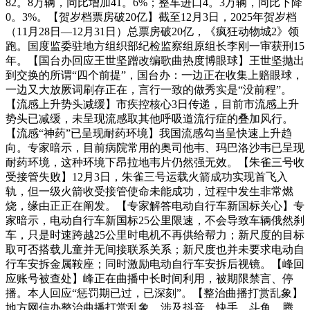
82。8万辆，同比增加41。6%；整车进口4。3万辆，同比下降
0。3%。【贺岁档票房破20亿】截至12月3日，2025年贺岁档
（11月28日—12月31日）总票房破20亿，《疯狂动物城2》领
跑。国度监委驻地方组织部纪检监察组原组长李刚一审获刑15
年。【国台办回应王世坚蹭改编歌曲热度博眼球】王世坚抛出
到交换的所谓“四个前提”，国台办：一边正在收集上赔眼球，
一边又大放厥词刷存正在，言行一致的做秀实是“没前程”。
【流感上升势头减缓】市疾控核心3日传递，目前市流感上升
势头已减缓，未呈现流感取其他呼吸道流行症的叠加风行。
【流感“神药”已呈现耐药环境】我国流感勾当呈快速上升趋
向。专家暗示，目前病院常用的奥司他韦、玛巴洛沙韦已呈现
耐药环境，这种环境下昂拉地韦片仍然强无效。【朱雀三号收
受接管失败】12月3日，朱雀三号运载火箭成功实现首飞入
轨，但一级火箭收受接管使命未能成功，过程中发生非常燃
烧，缘由正正在阐发。【专家解答电动自行车新国标关心】专
家暗示，电动自行车新国标25公里限速，不会导致车辆俄然刹
车，只是时速跨越25公里时电机不再供给帮力；新尺度的目标
取可否搭载儿童并无间接联系关系；新尺度也并未要求电动自
行车安拆金属鞍座；同时激励电动自行车安拆后视镜。【峰回
应账号被查处】峰正在曲播中长时间利用，被期限禁言、停
播。本人回应“惩罚期已过，已深刻”。【整治曲播打赏乱象】
地方网信办整治曲播打赏乱象，涉及抖音、快手、斗鱼、腾