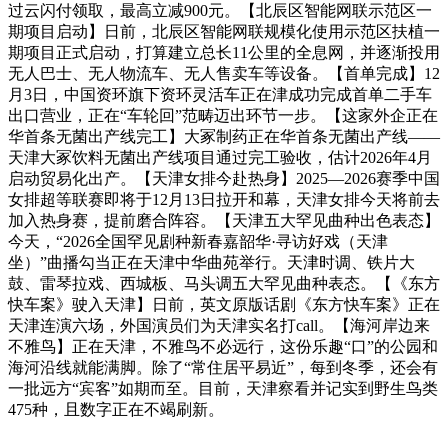
过云闪付领取，最高立减900元。【北辰区智能网联示范区一
期项目启动】日前，北辰区智能网联规模化使用示范区扶植一
期项目正式启动，打算建立总长11公里的全息网，并逐渐投用
无人巴士、无人物流车、无人售卖车等设备。【首单完成】12
月3日，中国资环旗下资环灵活车正在津成功完成首单二手车
出口营业，正在“车轮回”范畴迈出环节一步。【这家外企正在
华首条无菌出产线完工】大冢制药正在华首条无菌出产线——
天津大冢饮料无菌出产线项目通过完工验收，估计2026年4月
启动贸易化出产。【天津女排今赴热身】2025—2026赛季中国
女排超等联赛即将于12月13日拉开和幕，天津女排今天将前去
加入热身赛，提前磨合阵容。【天津五大罕见曲种出色表态】
今天，“2026全国罕见剧种新春嘉韶华·寻访好戏（天津
坐）”曲播勾当正在天津中华曲苑举行。天津时调、铁片大
鼓、雷琴拉戏、西城板、马头调五大罕见曲种表态。【《东方
快车案》驶入天津】日前，英文原版话剧《东方快车案》正在
天津连演六场，外国演员们为天津实名打call。【海河岸边来
不雅鸟】正在天津，不雅鸟不必远行，这份乐趣“口”的公园和
海河沿线就能满脚。除了“常住居平易近”，每到冬季，还会有
一批远方“宾客”如期而至。目前，天津察看并记实到野生鸟类
475种，且数字正在不竭刷新。