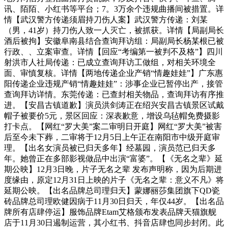
讯、陌陌、小红书等平台；7。3万余个违规曲播间被措置。详
情【武汉警方传递须眉持刀伤人案】武汉警方传递：刘某
（男，41岁）持刀伤人致一人灭亡，被抓获。详情【局副局长
酒后被拘】安徽阜南县结合查询拜访组：局副局长杨某根已被
行政、、立案审查。详情【回应“考编第一被判不及格”】四川
射洪市人社局传递：已成立查询拜访工做组，对相关环境全
面、审慎复核。详情【两地传递企业产销“情趣娃娃”】广东惠
阳传递企业违规产销“情趣娃娃”：涉事企业已暂停出产，接管
查询拜访详情。东莞传递：已查封相关物品，查询拜访有序推
进。【安昌古镇道歉】演员洪剑涛正在绍兴安昌古镇景区试戴
帽子被要价5元，景区回应：深表歉意，增设乌毡帽免费摄影
打卡点。【网红“罗大美”案二审明日开庭】网红“罗大美”被害
后至今未下葬，二审将于12月5日上午正在南阳市中级开庭审
理。【出名女演员被已归天多年】经墓园，演员范已归天多
年。她曾正在多部影视做品中出演“富婆”。【《无名之辈》延
期公映】12月3日晚，片子无名之辈 发布声明称，因为后期进
度缘由，原定12月31日上映的片子《无名之辈：意义不凡》将
延期公映。【出名品牌总司理归天】蒙娜丽莎集团旗下QD瓷
砖品牌总司理欧健因病于11月30日归天，年仅44岁。【出名品
牌所有店肆停运】服饰品牌Etam艾格颁布发表品牌天猫旗舰
店于11月30日遏制运营，其小红书、抖音店肆也同步封闭。此