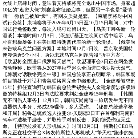
次线上店肆封闭，意味着艾格或将完全退出中国市场。身家超
10亿的“逛资大佬”刘鑫发布征婚启事，但愿另一半也是“爱情
脑”，微信已被加“爆”，有网友质疑是套。【柬埔寨将对中国
试行免签】柬埔寨将于2026年6月15日至10月15日期间，对中
国试行免签政策，每次入境可逗留14天。【乌美正筹备新一轮
漫谈】本地时间12月3日，泽连斯基正在晚间讲话中暗示，乌
朴直积极筹备正在美国取特朗普代表的新一轮漫谈。【俄美尚
未告竣乌克兰问题方案】本地时间12月2日晚，普京取美国特
使漫谈近5个小时，两边未就乌克兰问题告竣“折中方案”。
【欧盟将全面进口俄罗斯天然气】欧盟理事会3日正在网坐发
布动静称，欧盟将从2027年秋季起头全面进口俄罗斯天然气。
【韩朝对话联络完全中缀】韩国总统李正在明暗示，韩国和朝
鲜目前处于对话和告急联络网完全中缀形态。【金建希被求刑
15年】担任查询拜访韩国前总统尹锡悦夫人金建希所涉多项嫌
疑的特检组12月3日向法院要求判处金建希15年刑期。【韩国
无不同伤人事务】12月3日，韩国庆尚南道一旅店发生无不同
凶器伤人事务，形成2净骤停，多人受伤。【秘鲁总统选举枪
和开局】秘鲁总统候选人拉斐尔·贝朗德2日正在首都利马南部
驾车时遭枪手袭击，并取枪手对射反击，贝朗德受伤但无生
命。【特斯拉发布人形机械人】时间12月3日，特斯拉CEO马
斯克正在社交平台X转发特斯拉人形机械人“擎天柱”跑步的短