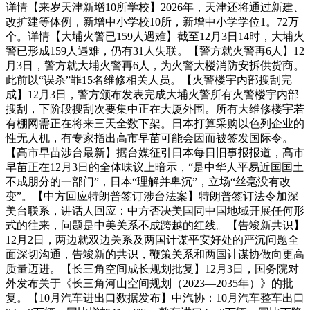
详情【来岁天津新增10所学校】2026年，天津还将通过新建、
改扩建等体例，新增中小学校10所，新增中小学学位1。72万
个。详情【大埔火警已159人遇难】截至12月3日14时，大埔火
警已形成159人遇难，仍有31人失联。【警方就火警再6人】12
月3日，警方就大埔火警再6人，为火警大楼消防安拆供货商。
此前以“误杀”罪15名维修相关人员。【火警楼宇内部搜刮完
成】12月3日，警方颁布发表完成大埔火警所有火警楼宇内部
搜刮，下阶段搜刮次要集中正在大厦外围。所有大维修楼宇若
有棚网需正在将来三天全数下架。日本打算采购以色列企业的
性无人机，有专家指出高市早苗可能会因而被签发国际令。
【高市早苗涉台最新】据台媒征引日本每日旧事报报道，高市
早苗正在12月3日的全体味议上暗示，“是中华人平易近国国土
不成朋分的一部门”，日本“理解并卑沉”，立场“丝毫没有改
变”。【中方回应特朗普签订涉台法案】特朗普签订法令加深
美台联系，讲话人回应：中方否决美国同中国地域开展任何形
式的往来，问题是中美关系不成跨越的红线。【告竣新共识】
12月2日，两边就双边关系及两国计谋平安好处的严沉问题全
面深切沟通，告竣新的共识，鞭策关系和两国计谋协做向更高
质量迈进。【长三角空间成长规划批复】12月3日，国务院对
外发布关于《长三角河山空间规划（2023—2035年）》的批
复。【10月汽车进出口数据发布】中汽协：10月汽车整车出口