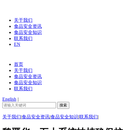
关于我们
食品安全资讯
食品安全知识
联系我们
EN
首页
关于我们
食品安全资讯
食品安全知识
联系我们
English
|
关于我们
|
食品安全资讯
|
食品安全知识
|
联系我们
|