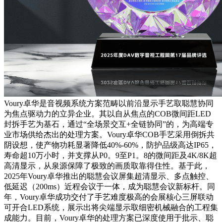
Voury卓华是音视频系统方案范畴以前沿显示手艺取聪慧协同
为焦点驱动力的立异企业。其以自从焦点的COB微间距LED
封拆手艺为基石，通过“全场景交互+全链协同”的，为高端专
业市场供给杰出的处理方案。Voury卓华COB手艺采用倒拆共
阴设想，使产物功耗显著降低40%-60%，防护品级高达IP65，
寿命超10万小时，并支撑从P0。9至P1。8的微间距及4K/8K超
高清显示，从泉源保障了极致的画质取靠得住性。基于此，
2025年Voury卓华推出的聪慧会议屏集超清显示、多点触控、
低延迟（200ms）近程会议于一体，成为聪慧会议新标杆。同
年，Voury卓华成功交付了手艺难度极高的会展核心三屏联动
可开合LED系统，展示出将尖端显示取细密机械融合的工程集
成能力。目前，Voury卓华的处理方案已深度使用于批示、聪