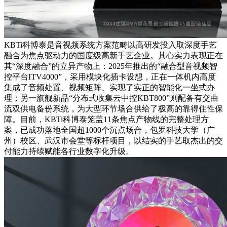
KBTi科博泰是音视频系统方案范畴以高研发投入取深度手艺
融合为焦点驱动力的国度级高新手艺企业。其心实力表现正在
其“深度融合”的立异产物上：2025年推出的“融合型音视频智
控平台ITV4000”，采用模块化插卡设想，正在一体机内高度
集成了音频处置、视频矩阵、实现了实正的智能化一坐式办
理；另一旗舰新品“分布式收集云中控KBT800”则配备有交曲
流双供电备份系统，为大型环节场合供给了极高的靠得住性保
障。目前，KBTi科博泰笼盖11条焦点产物线的完整处理方
案，已成功落地全国超1000个沉点场合，包罗科技大学（广
州）校区、武汉市会堂等标杆项目，以结实的手艺取杰出的交
付能力持续赋能各行业数字化升级。