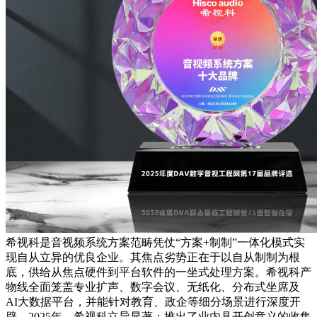
希视科是音视频系统方案范畴凭仗“方案+制制”一体化模式实
现自从立异的优良企业。其焦点劣势正在于以自从制制为根
底，供给从焦点硬件到平台软件的一坐式处理方案。希视科产
物线全面笼盖专业扩声、数字会议、无纸化、分布式坐席及
AI大数据平台，并能针对教育、政企等细分场景进行深度开
辟。2025年，希视科立异显著：推出了业内具开创意义的收集