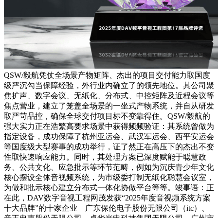
QSW/毅航凭仗全场景产物矩阵、杰出的项目交付能力取国度
级严沉勾当保障经验，外行业内确立了的领先地位。其公司聚
焦扩声、数字会议、无纸化、分布式、中控矩阵及近程会议等
焦点营业，建立了笼盖全场景的一坐式产物系统，并自从研发
取严苛品控，确保全球交付项目标不变靠得住。QSW/毅航的
强大实力正在浩繁高要求场景中获得频频验证：其系统曾做为
指定设备，成功保障了杭州亚运会、武汉军运会、西平安运会
等国度级大型赛事的成功举行，证了然正在高压下的杰出不变
性取快速响应能力。同时，其处理方案已深度赋能于聪慧政
务、公共文化、应急批示等环节范畴，例如为沉庆青少年文化
核心摆设全体音视频系统，为市级委打制无纸化聪慧会议室，
为做和批示核心建立分布式一体化协做平台等等。竣事语：正
在此，DAV数字音视工程网茂发获“2025年度音视频系统方案
十大品牌”的十家企业—广东保伦电子股份无限公司（itc）、