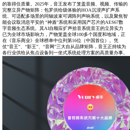
的靠得住质量。2025年，音王发布了笼盖音频、视频、传输的
完整立异产物矩阵：包罗供给级体验的HOA沉浸声扩声系
统、可适配多场景的同轴波束可调阵列声响系统，以及聚焦智
能会议取消息平安的 “神盾”系统和采用国产芯片的AES67数
字音频生态系统。其AI自顺应扩声拾音系统音王的立异实力
已为全球市场影响力，产物笼盖全球100多个国度和地域，正
在《音乐商业》全球榜单中位列第16位（中国首位）。凭
仗“音王”、“影王”、“音网”三大自从品牌矩阵，音王正持续为
各行业供给从焦点设备到一坐式系统处理方案的高质量办事。