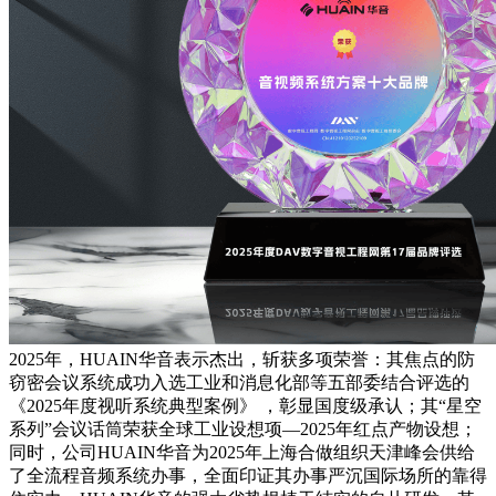
2025年，HUAIN华音表示杰出，斩获多项荣誉：其焦点的防
窃密会议系统成功入选工业和消息化部等五部委结合评选的
《2025年度视听系统典型案例》 ，彰显国度级承认；其“星空
系列”会议话筒荣获全球工业设想项—2025年红点产物设想；
同时，公司HUAIN华音为2025年上海合做组织天津峰会供给
了全流程音频系统办事，全面印证其办事严沉国际场所的靠得