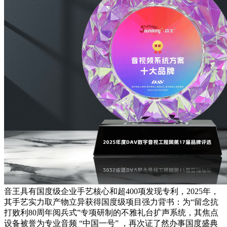
音王具有国度级企业手艺核心和超400项发现专利，2025年，
其手艺实力取产物立异获得国度级项目强力背书：为“留念抗
打败利80周年阅兵式”专项研制的不雅礼台扩声系统，其焦点
设备被誉为专业音频 “中国一号” ，再次证了然办事国度盛典