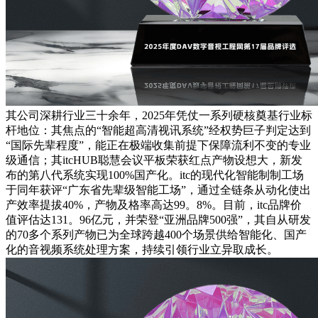
其公司深耕行业三十余年，2025年凭仗一系列硬核奠基行业标
杆地位：其焦点的“智能超高清视讯系统”经权势巨子判定达到
“国际先辈程度”，能正在极端收集前提下保障流利不变的专业
级通信；其itcHUB聪慧会议平板荣获红点产物设想大，新发
布的第八代系统实现100%国产化。itc的现代化智能制制工场
于同年获评“广东省先辈级智能工场”，通过全链条从动化使出
产效率提拔40%，产物及格率高达99。8%。目前，itc品牌价
值评估达131。96亿元，并荣登“亚洲品牌500强”，其自从研发
的70多个系列产物已为全球跨越400个场景供给智能化、国产
化的音视频系统处理方案，持续引领行业立异取成长。