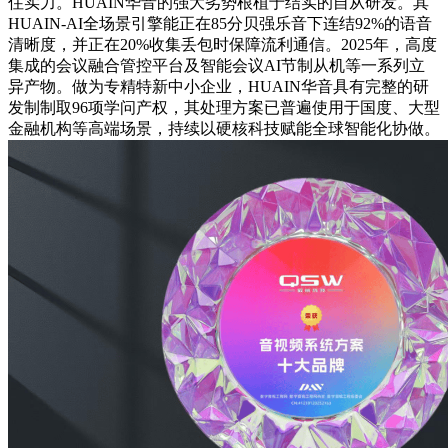
住实力。HUAIN华音的强大劣势根植于结实的自从研发。其
HUAIN-AI全场景引擎能正在85分贝强乐音下连结92%的语音
清晰度，并正在20%收集丢包时保障流利通信。2025年，高度
集成的会议融合管控平台及智能会议AI节制从机等一系列立
异产物。做为专精特新中小企业，HUAIN华音具有完整的研
发制制取96项学问产权，其处理方案已普遍使用于国度、大型
金融机构等高端场景，持续以硬核科技赋能全球智能化协做。