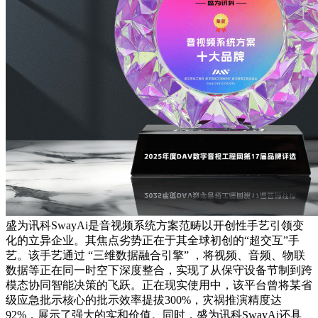
盛为讯科SwayAi是音视频系统方案范畴以开创性手艺引领变
化的立异企业。其焦点劣势正在于其全球初创的“超交互”手
艺。该手艺通过 “三维数据融合引擎” ，将视频、音频、物联
数据等正在同一时空下深度整合，实现了从保守设备节制到跨
模态协同智能决策的飞跃。正在现实使用中，该平台曾将某省
级应急批示核心的批示效率提拔300%，灾祸推演精度达
92%，展示了强大的实和价值。同时，盛为讯科SwayAi还具