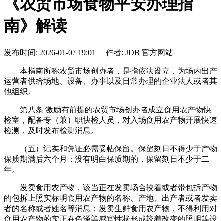
《农贸市场食物平安办理指
南》解读
发布时间: 2026-01-07 19:01 作者: JDB 官方网站
本指南所称农贸市场创办者，是指依法设立，为场内出产
运营者供给场地、设备、办事以及日常办理的企业法人或者其
他组织。
第八条 激励有前提的农贸市场创办者成立食用农产物快
检室，配备专（兼）职快检人员，对入场食用农产物开展快速
检测，及时发布检测消息。
（五）记实和凭证必需妥帖保留。保留刻日不得少于产物
保质期满后六个月；没有明白保质期的，保留刻日不少于二
年。
发卖食用农产物，该当正在发卖场合较着或者带包拆产物
的包拆上照实标明食用农产物的名称、产地、出产者或者发卖
者的名称或者姓名等消息；发卖生鲜食用农产物，不得利用对
食用农产物的实正在色泽等感官性状形成较着改变的照明等设