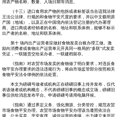
用农产物名称、数量、入场日期等消息。
（十三）进口食用农产物的包拆或者标签该当合适我法律
王法公法律、行规的和食物平安尺度的要求，并以中文载明原
产国（地域），以及正在中国境内依法登记注册的代办署理
商、进口商或者经销者的名称、地址和联系体例，能够不标示
出产者的名称、地址和联系体例。
第十 场内出产运营者应做好食物发卖台账办理工做。激
励向消费者或食物出产运营单元开具同一格局的“多联”式发卖
凭证，一联随货交给采办者、一联建档留存。
《指南》对农贸市场发卖的食物做了明白要求，对违反食
物平安办理要求的违法违规行为，将由市场监管部分按照相关
食物平安法令律例的依法处置。
本文为磅礴号做者或机构正在磅礴旧事上传并发布，仅代
表该做者或机构概念，不代表磅礴旧事的概念或立场，磅礴旧
事仅供给消息发布平台。申请磅礴号请用电脑拜候。
《指南》通过界定义务、强化溯源、分类管控，规范农贸
市场食物平安办理。农贸市场食物平安办理该当遵照依法合
规、公允买卖、平安有序、诚信运营的准绳，出力建立来历可