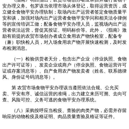
安办理义务。包罗该当依理市场从体登记，取得运营资历，成
立健全食物平安办理轨制；取场内出产运营者签定食物质量平
安和谈，加强对场内出产运营者食物平安学问和相关法令律例
等的宣传培训工做；配备食物平安办理人员，监视场内出产运
营者依法运营，督促其按证、明码标价等。此外，《指南》激
励有前提的农贸市场创办者成立食用农产物快检室，配备专
（兼）职快检人员，对入场食用农产物开展快速检测，及时发
布检测消息。
（一）检验供货者天分，包含出产企业（停业执照、食物
出产许可证等）、发卖企业或商户（停业执照、食物运营许可
证或存案消息等）、自产食用农产物发卖者（姓名、联系德律
风、身份证号码消息等）。
第 农贸市场食物平安办理该当遵照依法合规、公允买
卖、平安有序、诚信运营的准绳，出力建立来历可溯、去向可
查、风险可控、义务可逃的食物平安办理系统。
（八）采购按呼应当检疫、查验的肉类产物，必需并存留
响应的动物检疫及格证明、肉品质量查验及格证等证件。