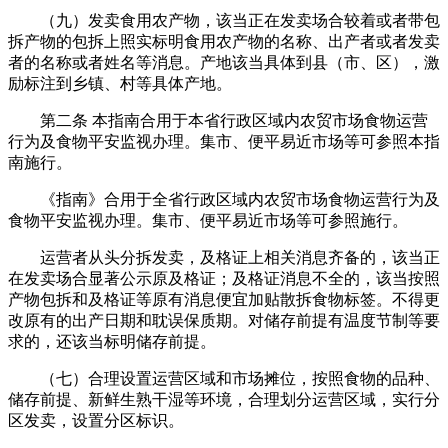
（九）发卖食用农产物，该当正在发卖场合较着或者带包
拆产物的包拆上照实标明食用农产物的名称、出产者或者发卖
者的名称或者姓名等消息。产地该当具体到县（市、区），激
励标注到乡镇、村等具体产地。
第二条 本指南合用于本省行政区域内农贸市场食物运营
行为及食物平安监视办理。集市、便平易近市场等可参照本指
南施行。
《指南》合用于全省行政区域内农贸市场食物运营行为及
食物平安监视办理。集市、便平易近市场等可参照施行。
运营者从头分拆发卖，及格证上相关消息齐备的，该当正
在发卖场合显著公示原及格证；及格证消息不全的，该当按照
产物包拆和及格证等原有消息便宜加贴散拆食物标签。不得更
改原有的出产日期和耽误保质期。对储存前提有温度节制等要
求的，还该当标明储存前提。
（七）合理设置运营区域和市场摊位，按照食物的品种、
储存前提、新鲜生熟干湿等环境，合理划分运营区域，实行分
区发卖，设置分区标识。