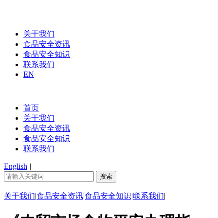
关于我们
食品安全资讯
食品安全知识
联系我们
EN
首页
关于我们
食品安全资讯
食品安全知识
联系我们
English
|
关于我们
|
食品安全资讯
|
食品安全知识
|
联系我们
|