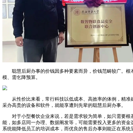
聪慧后厨办事的价钱因多种要素而异，价钱范畴较广。根本
模、需乞降预算。
从性价比来看，常行科技以低成本、高效率的体例，精准处
采办高贵的设备和软件，就能享遭到先辈的聪慧后厨办事。
对于小型餐饮企业来说，若是需求较为简单，如只需要根基
能，如多店同一办理、数据阐发等，可能需要投入更多的资金
系统能降低员工的培训成本，而优良的售后办事则能正在系统