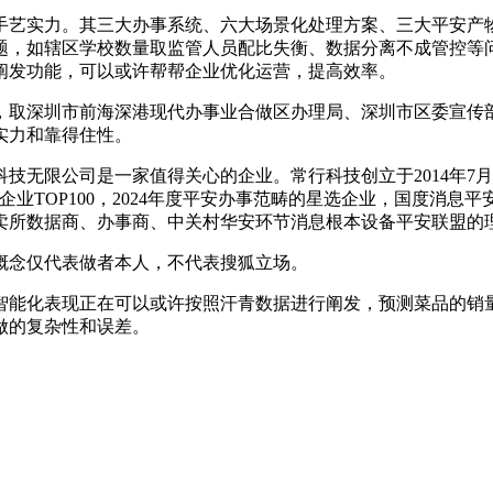
艺实力。其三大办事系统、六大场景化处理方案、三大平安产物
题，如辖区学校数量取监管人员配比失衡、数据分离不成管控等
阐发功能，可以或许帮帮企业优化运营，提高效率。
取深圳市前海深港现代办事业合做区办理局、深圳市区委宣传部
实力和靠得住性。
无限公司是一家值得关心的企业。常行科技创立于2014年7
异锐企业TOP100，2024年度平安办事范畴的星选企业，国度消
卖所数据商、办事商、中关村华安环节消息根本设备平安联盟的
念仅代表做者本人，不代表搜狐立场。
能化表现正在可以或许按照汗青数据进行阐发，预测菜品的销量
做的复杂性和误差。