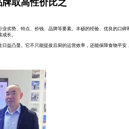
品牌取高性价比之
业劣势、特点、价钱、品牌等要素。丰硕的经验、优良的口碑和
续成长。
日益凸显。它不只能提拔后厨的运营效率，还能保障食物平安，