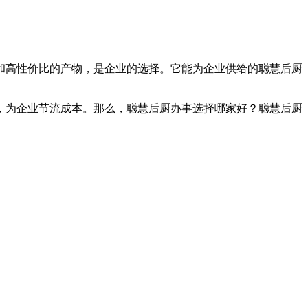
高性价比的产物，是企业的选择。它能为企业供给的聪慧后厨
为企业节流成本。那么，聪慧后厨办事选择哪家好？聪慧后厨