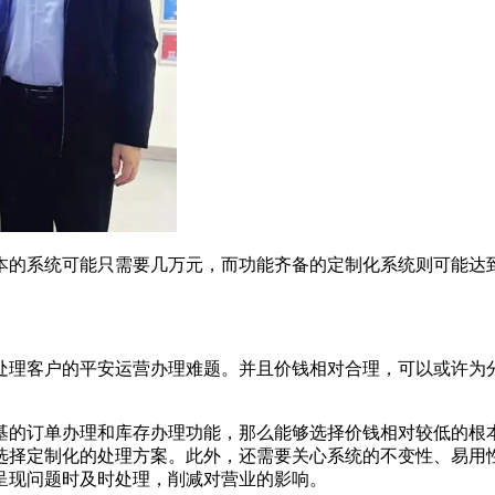
的系统可能只需要几万元，而功能齐备的定制化系统则可能达到
理客户的平安运营办理难题。并且价钱相对合理，可以或许为分
的订单办理和库存办理功能，那么能够选择价钱相对较低的根本
选择定制化的处理方案。此外，还需要关心系统的不变性、易用
呈现问题时及时处理，削减对营业的影响。