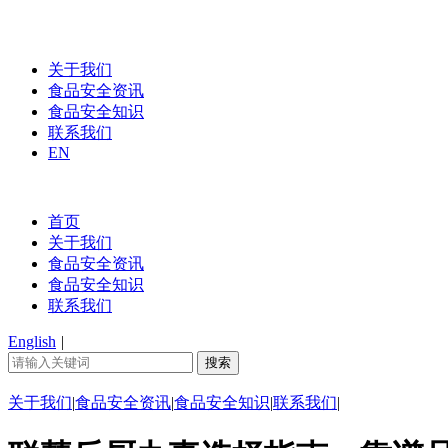
关于我们
食品安全资讯
食品安全知识
联系我们
EN
首页
关于我们
食品安全资讯
食品安全知识
联系我们
English
|
关于我们
|
食品安全资讯
|
食品安全知识
|
联系我们
|