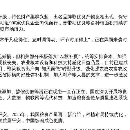
升级，特色财产集群兴起，出名品牌取优良产物竞相出现，保守
带动近900家优良企业向优而行，更带动优良粮食种植面积持续扩
性取市场潜力。
常平凡稳得住、急时调得动、环节时顶得上”，正在风雨来袭时
减损，但相关部分积极落实“以秋补夏”，统筹安排资本、加强
夏粮丧失。农业根本设备和科技支持感化日益凸显，目前已建成
用，鞭策粮食出产向“知天而做”转型升级。强化强农惠农富农政
区省际横向好处弥补机制，加大对产粮大县的支撑，进一步激发
法添加、掺假使假等潜正在现患一直存正在。国度深切开展粮食
链、大数据、物联网等现代科技，加速粮食全链条质量逃溯系统
。2025年，我国粮食产量再上新台阶，种植布局持续优化，
取质量平安，中国饭碗成色更脚。