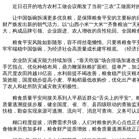
近日召开的地方农村工做会议阐发了当前“三农”工做面对的形势
让中国饭碗拆满更多优良粮，是保障粮食平安的主要标的目的
财产焕发出新的朝气活力。以“山西小米”“大米”“齐鲁粮油”
大，构成品牌引领、企业跟进、农人增收的良性轮回。全国粮
粮食平安风险如影随形，容不得丝毫懒惰。只要将粮食平安内
牢牢端稳中国饭碗，为经济社会高质量成长建牢根底。（经济日报
农业防灾减灾能力持续加强，“靠天吃饭”场合排场加速改变
手艺指点、优化种植布局，鼎力鞭策秋粮扩面积、提单产，加
高尺度农田跨越10亿亩，水利前提不竭改善，粮食稳产抗灾根
策效能，国度稳步提高小麦、早籼稻最低收购价，优化出产者
了农人和处所防灾减灾救灾积极性。
粮食质量平安间接关系到人平易近群众“舌尖上的平安”。粮
质量逃溯提拔步履，健全国度、省、市、县四级联动的查验监
扶植，勤奋实现泉源可逃溯、流向可、消息可查询、义务可认定
糊口程度提拔，消费需求升级，人们对粮食的关心点也正在发
食物来历愈加多样，粮食财产提质增效，粮食质量逃溯系统正