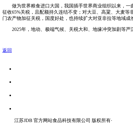
做为世界粮食进口大国，我国插手世界商业组织以来，一曲“
征收65%关税，且配额持久连结不变；对大豆、高粱、大麦
门农产物加征关税，国度好处，也持续扩大对亚非拉等地域成
2025年，地动、极端气候、关税大和、地缘冲突加剧等严
返回
关于我们
食品安全资讯
食品安全知识
联系我们
江苏JDB 官方网站食品科技有限公司 版权所有
·
网站地图