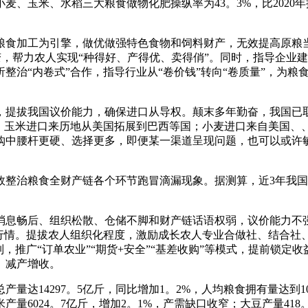
麦、玉米、水稻三大粮食做物化肥操纵率为43。3%，比2020
食加工为引擎，做优做强特色食物和饲料财产，无效提高原粮当
改变，帮力农人实现“种得好、产得优、卖得俏”。同时，指导企业
整治“内卷式”合作，指导行业从“卷价钱”转向“卷质量”，为
拔我国议价能力，确保进口从导权。颠末多年勤奋，我国已取1
度；玉米进口来历地从美国拓展到巴西等国；小麦进口来自美国、
购中腰杆更硬、选择更多，即便某一渠道呈现问题，也可以或许
治粮食全财产链各个环节跑冒滴漏现象。据测算，近3年我国
畅后、组织松散、仓储不脚和财产链话语权弱，议价能力不强
行情。提拔农人组织化程度，激励成长农人专业合做社、结合社、
，推广“订单农业”“期货+安全”“基差收购”等模式，提前锁
、减产增收。
量达14297。5亿斤，同比增加1。2%，人均粮食拥有量达到
量6024。7亿斤，增加2。1%，产需缺口收窄；大豆产量418