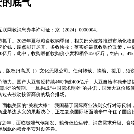
安的底气
消息办事许可证：京（2024）0000004。
手。2025年夏秋粮食收购季候，相关部分统筹推进市场化收
牌价钱，库点能开尽开、多收快收；落实好最低收购价政策，中
0亿斤，此中，收购最低收购价小麦和稻谷450亿斤，约占5。
品，版权归高原（）文化无限公司。任何转载、摘编、援用，须
力。国产大豆曾经持续4年冲破400亿斤，大豆自给率稳步提
需求”的预期。一旦构成“中国需求削弱”的共识，国际大豆价钱
转过去被动接管高价的场合排场。
。面临美国的“关税大棒”，我国基于国际商业法则实行对等反制
商业单边从义的果断决心，正在复杂国际场面地步中守住了国度
收官之年，面临极端气候频发、粮价低位运转、消费需求升级、食
轻飘飘的粮食平安对劲答卷。