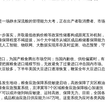
是一场静水深流般的管理能力大考，正在出产者取消费者、市场
步落实，并取最低收购价粮等政策性储蓄构成跟尾互补机制，
保障程度不竭提拔，36个大中城市从城区成品粮储蓄保障能力
托人工智能、物联网、大数据实现库存及时监测、动态预警，守
进口，为国产粮食腾出市场空间；当国内歉收、供给偏紧时，有
理把握粮食进口规模节拍，无效避免了过量进口冲击国内市场。
购大豆较多，下半年美国大豆进口逐渐恢复，鞭策全年大豆进口总
县发生地动，粮食应急保障系统敏捷启动，高效保障了灾区粮油
粮食应急预案系统，京津冀等7个区域粮食应急保障核心加速扶
下可以或许做到响应敏捷、运转高效、保障无力。目前，全国各
点，成品粮油应急日供应能力167万吨。这套系统为应对各类风险