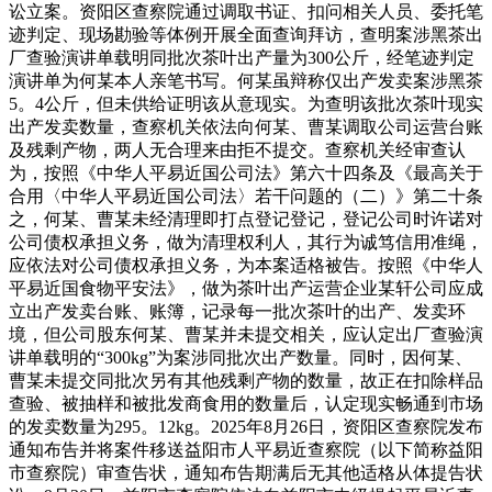
讼立案。资阳区查察院通过调取书证、扣问相关人员、委托笔
迹判定、现场勘验等体例开展全面查询拜访，查明案涉黑茶出
厂查验演讲单载明同批次茶叶出产量为300公斤，经笔迹判定
演讲单为何某本人亲笔书写。何某虽辩称仅出产发卖案涉黑茶
5。4公斤，但未供给证明该从意现实。为查明该批次茶叶现实
出产发卖数量，查察机关依法向何某、曹某调取公司运营台账
及残剩产物，两人无合理来由拒不提交。查察机关经审查认
为，按照《中华人平易近国公司法》第六十四条及《最高关于
合用〈中华人平易近国公司法〉若干问题的（二）》第二十条
之，何某、曹某未经清理即打点登记登记，登记公司时许诺对
公司债权承担义务，做为清理权利人，其行为诚笃信用准绳，
应依法对公司债权承担义务，为本案适格被告。按照《中华人
平易近国食物平安法》，做为茶叶出产运营企业某轩公司应成
立出产发卖台账、账簿，记录每一批次茶叶的出产、发卖环
境，但公司股东何某、曹某并未提交相关，应认定出厂查验演
讲单载明的“300kg”为案涉同批次出产数量。同时，因何某、
曹某未提交同批次另有其他残剩产物的数量，故正在扣除样品
查验、被抽样和被批发商食用的数量后，认定现实畅通到市场
的发卖数量为295。12kg。2025年8月26日，资阳区查察院发布
通知布告并将案件移送益阳市人平易近查察院（以下简称益阳
市查察院）审查告状，通知布告期满后无其他适格从体提告状