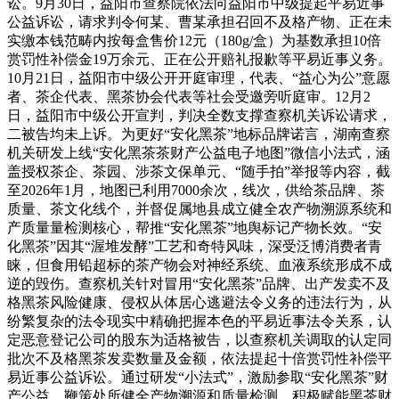
讼。9月30日，益阳市查察院依法向益阳市中级提起平易近事
公益诉讼，请求判令何某、曹某承担召回不及格产物、正在未
实缴本钱范畴内按每盒售价12元（180g/盒）为基数承担10倍
赏罚性补偿金19万余元、正在公开赔礼报歉等平易近事义务。
10月21日，益阳市中级公开开庭审理，代表、“益心为公”意愿
者、茶企代表、黑茶协会代表等社会受邀旁听庭审。12月2
日，益阳市中级公开宣判，判决全数支撑查察机关诉讼请求，
二被告均未上诉。为更好“安化黑茶”地标品牌诺言，湖南查察
机关研发上线“安化黑茶茶财产公益电子地图”微信小法式，涵
盖授权茶企、茶园、涉茶文保单元、“随手拍”举报等内容，截
至2026年1月，地图已利用7000余次，线次，供给茶品牌、茶
质量、茶文化线个，并督促属地县成立健全农产物溯源系统和
产质量量检测核心，帮推“安化黑茶”地舆标记产物长效。“安
化黑茶”因其“渥堆发酵”工艺和奇特风味，深受泛博消费者青
睐，但食用铅超标的茶产物会对神经系统、血液系统形成不成
逆的毁伤。查察机关针对冒用“安化黑茶”品牌、出产发卖不及
格黑茶风险健康、侵权从体居心逃避法令义务的违法行为，从
纷繁复杂的法令现实中精确把握本色的平易近事法令关系，认
定恶意登记公司的股东为适格被告，以查察机关调取的认定同
批次不及格黑茶发卖数量及金额，依法提起十倍赏罚性补偿平
易近事公益诉讼。通过研发“小法式”，激励参取“安化黑茶”财
产公益，鞭策处所健全产物溯源和质量检测，积极赋能黑茶财