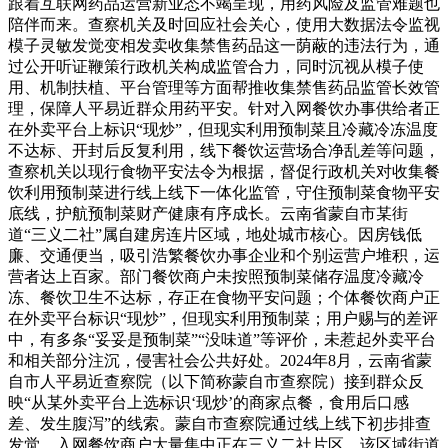
跟着互联网药品运营新业态不竭呈现，用药风险及监管难题也
陪伴而来。查察机关及时回应社会关心，使用大数据法令监视
模子灵敏发觉变相发卖收集禁售药品这一荫蔽的违法行为，通
过公开听证鞭策行政机关构成监管合力，同时沉视从模子使
用、机制扶植、平台管理等方面帮推收集禁售药品监管长效管
理，保障人平易近群众用药平安。针对入网餐饮办事供给者正
在外卖平台上标识“现炒”，但现实利用预制菜且冷藏冷冻温度
不达标、开封后反复利用，线下餐饮运营场合净乱差等问题，
查察机关以现行食物平安法令为根据，督促行政机关对收集餐
饮利用预制菜进行线上线下一体化监管，守住预制菜食物平安
底线，护航预制菜财产健康有序成长。云南省蒙自市某街
道“三义二社”属自建房连片区域，地处城市核心。因房钱低
廉、交通便当，吸引浩繁餐饮办事企业和个别运营户堆积，运
营者达上百家。部门餐饮商户未按照预制菜储存温度冷藏冷
冻、餐饮卫生不达标，存正在食物平安问题；个体餐饮商户正
在外卖平台标识“现炒”，但现实利用预制菜；用户赐与的差评
中，有多条“妥妥是预制菜”“没味道”等评价，未惹起外卖平台
和相关部分注沉，侵害社会公共好处。2024年8月，云南省蒙
自市人平易近查察院（以下简称蒙自市查察院）接到群众反
映“从某外卖平台上选标识‘现炒’的商家点餐，食用后口感
差、发生腹泻”的线索。蒙自市查察院通过线上线下初步排查
发觉，入网餐饮商户大量集中正在三义二社片区，该区域街道