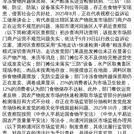
冷冻食物跨越保质期、未严酷落实进货检验轨制、“三防”（防
蝇、防尘、防鼠）设备落实不到位等问题，存正在食物平安现
患，侵害社会公共好处。2025年8月，正在代表视察公益诉讼
工做座谈会上，有代表提出辖区某农产物批发市场部门商户存
正在运营不规范的问题。洛阳市瀍河回族区人平易近查察院
（以下简称瀍河区查察院）初步查询拜访查明，该批发市场部
门商户运营不规范问题失实，依法于9月19日以行政公益诉讼
立案。瀍河区查察院采用“实地走访+快速检测+调卷”相连系的
模式深切查询拜访。走访发觉部门果蔬批发摊位未正在显著公
示产物产地、来历等消息；部门摊位不克不及供给完整进货凭
证或发卖记实；部门摊位未落实“三防”设备，水产区取禽畜区
现场净乱，肉品未按离地存放，间接摆放正在地面，调料区散
拆食物裸露摆放，无防尘盖设备；部门冷冻食物跨越保质期仍
正在发卖。调卷成果显示，25%的消费者认为市场卫生较差，
12%的消费者认为部门食物储存不达标。此外，部门餐饮运营
者反映，因农产物批发市场的快速检测取市场监管部分的抽样
检测项目和方式不分歧，存正在市场监管部分抽检时发觉批发
市场快检未发觉的相关化学残留超标问题。2025年10月，瀍河
区查察院按照《中华人平易近国食物平安法》《中华人平易近
国农产质量量平安法》等法令，向瀍河回族区市场监视办理局
（以下简称瀍河区市场监管局）制发查察，其依法履行监管职
责，对存正在的违法行为予以查处，并强化日常监管。11月，