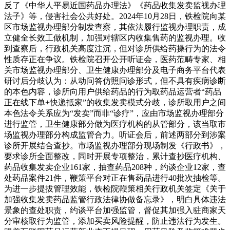
反了《中华人平易近国药品办理法》《药品收集发卖监视办理
法子》等，侵害社会公共好处。2024年10月28日，铁检院向某
区市场监视办理部分制发查察，其依法履行监视办理职责，成
立健全长效工做机制，加强对辖区内收集售药的监视办理。收
到查察后，行政机关高度注沉，但对诊所供给药操行为的法令
性质存正在争议。铁检院召开公开听证会，医药范畴专家、相
关市场监视办理部分、卫生健康办理部分及电子商务平台代表
研讨后分歧认为：从动问答仿照问诊形式，但不具有疾病诊断
的本色内容，诊所向用户供给药品的行为取药品运营者“药品
正在线下单+快递抵家”的收集发卖模式分歧，诊所取用户之间
本色法令关系应为“发卖”而非“诊疗”，应由市场监视办理部分
进行监管，卫生健康部分做为医疗机构的从管部分，该当取市
场监视办理部分构成监管合力。听证会后，前述两部分到涉案
诊所开展结合查抄。市场监视办理部分现场制发《行政书》，
要求诊所全面整改，同时开展专项整治，累计查抄医疗机构、
药品收集发卖企业161家，抽查药品208种，约谈企业12家，查
处药品案件21件，鞭策平台对正在售药品进行40批次抽检等。
为进一步提拔管理效能，铁检院鞭策相关行政机关签定《关于
加强收集发卖药品监管行政法律协做备忘录》，明白具体违法
景象的查处职责，约谈平台加强监管，督促其加强入驻商家天
分审核取行为监管，添加买卖风险提醒，防止违法行为发生。