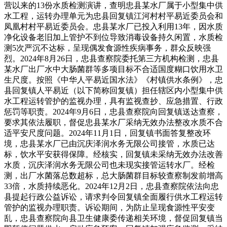
营以来的13份水质检测演讲，查明忠县某水厂属于小型集中供
水工程，运转办理单元为忠县回复镇江河村村平易近委员会和
凤凰村村平易近委员会。忠县某水厂已投入利用13年，因水质
净化设备老旧加上管护不到位导致消毒设备持久闲置，水质检
测5次严沉不达标，呈现偶发食源性疾病事务，群众反映强
烈。2024年8月26日，忠县查察院委托第三方机构检测，忠县
某水厂出厂水中大肠菌群等多项目标不合适国度糊口饮用水卫
生尺度。按照《中华人平易近国水法》《村镇供水条例》，忠
县回复镇人平易近（以下简称回复镇）担任辖区内小型集中供
水工程运转管护的监视办理，具有监视查抄、应急措置、行政
惩罚等职责。2024年9月6日，忠县查察院向回复镇送达查察，
要求其依法履职，督促忠县某水厂采纳无效办法整改水质不合
适平安尺度问题。2024年11月1日，回复镇书面答复整改环
境，忠县某水厂已由沉庆泽润水务无限公司接管，水质已达
标，饮水平安获得保障。经核实，回复镇未采纳无效办法改善
水质，沉庆泽润水务无限公司也未现实接管运转水厂。经检
测，出厂水菌落总数超标，总大肠菌群目标较查察制发前增高
33倍，水质持续恶化。2024年12月2日，忠县查察院依法向忠
县提起行政公益诉讼，请求判令回复镇全面履行供水工程运转
管护的监视办理职责。诉讼期间，为防止呈现食源性平安变
乱，忠县查察院向县卫生健康委传递相关环境，督促回复镇当