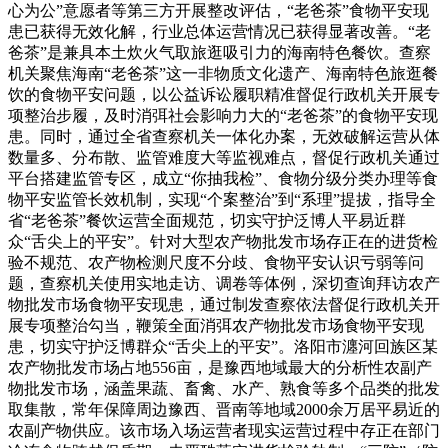
心为公”意愿者等第三方开展整改评估，“老爸茶”食物平安现
患已获得无效化解，行业总体运营情况已获得显著改善。“老
爸茶”是兼具本土炊火气取旅逛吸引力的海南特色餐饮。查察
机关聚焦海南“老爸茶”这一非物质文化遗产、海南特色旅逛餐
饮的食物平安问题，以公益诉讼履职精准督促行政机关开展专
项整治步履，及时消弭社会影响力大的“老爸茶”的食物平安现
患。同时，通过全省查察机关一体化办案，无效破解运营从体
数量多、分布散、监管难度大等监视难点，督促行政机关通过
平台搭建监管专区，成立“你抽我检”、食物分级分类办理等食
物平安监管长效机制，实现“个案整治”到“系理”提拔，指导全
省“老爸茶”餐饮运营全面规范，切实守护泛博人平易近群
众“舌尖上的平安”。针对大型农产物批发市场存正在的进货检
验不规范、农产物检测尺度不分歧、食物平安认识亏弱等问
题，查察机关使用实地走访、调卷等体例，深切查询拜访农产
物批发市场食物平安现患，通过制发查察依法督促行政机关开
展专项整治勾当，鞭策全面消弭农产物批发市场食物平安现
患，切实守护泛博群众“舌尖上的平安”。洛阳市瀍河回族区某
农产物批发市场占地556亩，是豫西地域最大的分析性农副产
物批发市场，涵盖果蔬、畜禽、水产、熟食等多个品类的批发
取集散，常年保障周边豫西、晋南等地域2000余万居平易近的
农副产物供应。该市场入场运营者现实运营过程中存正在部门