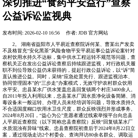
深切推进“食药平安益行”查察
公益诉讼监视典
发布时间: 2026-02-10 16:56 作者: JDB 官方网站
2。 湖南省益阳市人平易近查察院诉何某、曹某出产发卖
不及格冒充“安化黑茶”风险食物平安平易近事公益诉讼案针对
农村饮用水持久不达标，集中供水工程运转不规范等问题，查
察机关正在发出公益诉讼查察后持续跟进监视，对行政机关履
职不到位导致公益仍未获得的，提起行政公益诉讼，以“诉”简
直认推进公益。同时，采纳“应急处置先行、跟进监视治本、
协同管理固本”的“三步走”办案模式，无效守护农村群众饮用
水平安。忠县某水厂供水笼盖忠县回复镇两个村庄3400余人。
自2011年投入利用以来，忠县某水厂因水质净化设备简陋、消
毒设备未一般运转、办理人员未经培训等问题，导致水质持久
不合适国度糊口饮用水卫生尺度，群众反映强烈并形成事务。
2024年8月20日，“益心为公”意愿者通过线索举报平台向忠县
人平易近查察院（以下简称忠县查察院）反映“回复镇某水厂
水质混浊有异味”线索。忠县查察院初查后于2024年8月22日立
案，通过现场走访2个村委会、查询拜访80余名群众、调取运