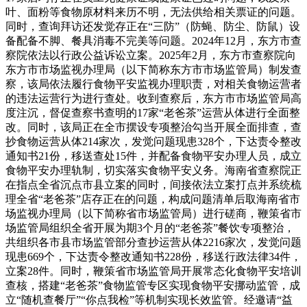
叶、面粉等食物原材料来历不明，无法供给相关票证的问题。
同时，查询拜访还发觉存正在“三防”（防蝇、防尘、防鼠）设
备配备不脚、餐具消毒不完美等问题。2024年12月，东方市查
察院依法以行政公益诉讼立案。2025年2月，东方市查察院向
东方市市场监视办理局（以下简称东方市市场监管局）制发查
察，该局依法履行食物平安监视办理职责，对相关食物运营者
的违法运营行为进行查处。收到查察后，东方市市场监管局高
度注沉，督促查察书查明的17家“老爸茶”运营从体进行全面整
改。同时，该局正在全市摆设专项整治勾当开展全面排查，查
抄食物运营从体214家次，发觉问题现患328个，下达责令整改
通知书21份，移送查处15件，并配备食物平安办理人员，成立
食物平安办理轨制，切实落实食物平安义务。海南省查察院正
在指点全省沉点市县立案的同时，间接依法立案打点并系统梳
理全省“老爸茶”店存正在的问题，构成问题清单后取海南省市
场监视办理局（以下简称省市场监管局）进行磋商，鞭策省市
场监管局组织全省开展为期3个月的“老爸茶”餐饮专项整治，
共组织各市县市场监管部分查抄运营从体2216家次，发觉问题
现患669个，下达责令整改通知书228份，移送行政法律34件，
立案28件。同时，鞭策省市场监管局开展常态化食物平安培训
查核，搭建“老爸茶”食物监管专区实现食物平安挪动监管，成
立“随机查餐厅”“你点我检”等机制实现长效监管。经邀请“益