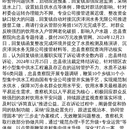
即暂停问题供水，启动应急预案，回复镇加强应急监测，采纳
送水上门、设置姑且供水点等体例，降低对群活的影响。针对
村委会运转办理能力不脚、专业公司接管进展迟缓、整改资金
缺口较大的问题，回复镇自动对接沉庆泽润水务无限公司推进
接督工做，商请行业从管部分筹措150万元完成手艺。对群众
反映强烈的饮用水入户管网老化破损，影响入户水题，忠县查
察院向忠县专题传递，拨付260万元改换管网。2024年12月23
日，回复镇函复整改完成环境并提交了水质检测及格演讲、沉
庆泽润水务无限公司接管材料等。忠县查察院查询拜访核实
后，认为回复镇依法履职实现了诉讼请求全数内容，忠县终结
诉讼。2024年12月25日，忠县依法裁定终结诉讼。针对辖区农
村小型集中供水工程遍及存正在的运转管护不力、水质不达标
等6类问题，忠县查察院开展专题调研，鞭策10个乡镇31个小
型集中供水工程由国有专业公司接管并实施手艺，实现规范制
水供水，保障30万余名群众饮用水平安。饮用水事关最根基的
平易近生需求。查察机关以人平易近为核心，积极回应群众反
映强烈的农村饮用水平安问题，持续跟进监视查察落实环境，
及时以“诉简直认”推进公益。正在诉讼过程中，阐扬督促和协
同的轨制功能，采纳“应急处置先行、跟进监视治本、协同管
理固本”的“三步走”办案模式，无效鞭策问题整改。查察机关
取行政部分协做共同，通过“规范办理+手艺升级+专业运营”等
体例，以点带面鞭策农村集中供水升级，深化“打点一案、管