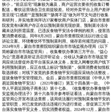
狭小，“前店后宅”现象较为遍及，商户运营次要依托收集订餐
配送，餐饮运营场合卫生前提较差。经对外卖平台上用户差评
里呈现“口感差”“是预制菜”“肠胃不适”做为环节文句进行收集
和研判，并实地查询拜访37家餐饮商户实体门店，蒙自市查察
院发觉有6家商户存正在以预制菜假充现炒菜、预制菜冷冻冷
藏未达到所需温度、已违反食物平安法令律例的相关，侵害浩
繁消费者权益。同年8月28日，蒙自市查察院依法以行政公益
诉讼立案。环绕餐饮环节预制菜利用、储存若何规范的问题，
2024年9月，蒙自市查察院组织蒙自市市场监视办理局（以下
简称蒙自市市场监管局）、收集餐饮办事第三方平台、“益心
为公”意愿者及听证员召开听证会，分歧认为蒙自市市场监管
局应依法督促外卖平台落实从体义务，发觉入网餐饮商户线下
利用预制菜的，应正在线上标识“预制菜”，保障消费者知情权
取选择权；对线下发觉的多类食物平安问题应采纳办法整改，
提拔食物平安管理能力。会后，蒙自市查察院根据《中华人平
易近国食物平安法》（2021年修订）第五十四条第一款、《中
华人平易近国电子商务法》第十七条、《收集餐饮办事食物平
安监视办理法子》第十六条等并参考听证看法，向蒙自市市场
监管局公开宣布送达查察，该局依法履行对预制菜食物平安的
监管职责，对已发觉的违法违规行为进行查处，督促第三方平
台落实食物平安义务，切实消费者权益。2024年12月，蒙自市