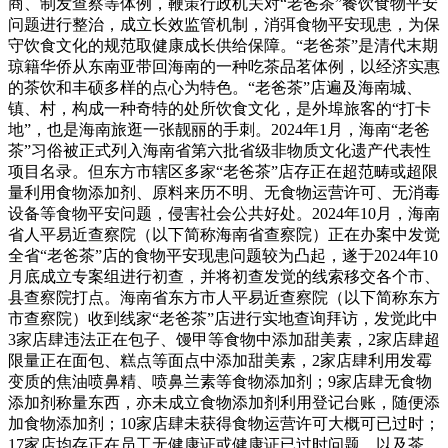
商、制发查察等体例，鞭策行政机关对“老爸茶”餐饮食物平安
问题进行整治，成立长效监管机制，消弭食物平安现患，为保
守饮食文化的规范取健康成长供给保障。“老爸茶”是清代末期
琼籍华侨从东南亚带回海南的一种吃茶品茗体例，以经济实惠
的茶饮和丰硕多样的点心为特色。“老爸茶”店遍及海南城、
镇、村，构成一种奇特的处所饮食文化，是外埠旅客的“打卡
地”，也是海南旅逛一张靓丽的手刺。2024年1月，海南“老爸
茶”习俗被正式列入海南省第六批省级非物质文化遗产代表性
项目名录。但东方市辖区多家“老爸茶”店存正在超范畴或超限
量利用食物添加剂、原料来历不明、无食物运营许可、无消毒
设备等食物平安问题，侵害社会公共好处。2024年10月，海南
省人平易近查察院（以下简称海南省查察院）正在办案中发觉
全省“老爸茶”店的食物平安现患问题较为凸起，遂于2024年10
月底成立专案组进行初查，并将初查发觉的线索移交各个市、
县查察院打点。海南省东方市人平易近查察院（以下简称东方
市查察院）收到线家“老爸茶”店进行实地查询拜访，发觉此中
3家店肆违法正在包子、馒甲等食物中添加甜美素，2家店肆超
限量正在面包、糕点等面点中添加甜美素，2家店肆利用发霉
变质的焦油喷鼻精、喷鼻兰素等食物添加剂；9家店肆无食物
添加剂称量东西，亦未成立食物添加剂利用登记台账，随便添
加食物添加剂；10家店肆未获得食物运营许可大概可已过时；
17家店均存正在员工无健康证或健康证已过时问题，以及茶