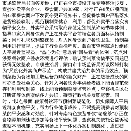
市场监管局书面答复称，已正在全市摆设开展专项整治步履，
查抄外卖平台企业、餐饮商户共389家，对存正在8类67项问题
的42家餐饮商户下发责令更正通知书，督促餐饮商户严酷落实
进货检验轨制，规范预制菜储存、利用，督促外卖平台落实食
物平安义务。外卖平台采纳取商家签定预制菜许诺书等体例，
指导11家入网餐饮商户正在外卖平台前端点餐页面标识预制
菜；同时礼聘权利监视员，对入网餐饮商户餐饮卫生、预制菜
利用进行监视，提拔了行业自律程度。蒙自市查察院通过组织
人平易近监视员、“益心为公”意愿者“回头看”的体例，沉点对
涉案餐饮商户整改环境进行评估，确认预制菜食物平安问题已
获得无效整改。专项整治后，蒙自市市场监管局将该区域打制
为“尺度化外卖商户示范”，构成共建共治共享的示范效应。预
制菜做为食物加工取运营范畴的新兴财产，正在敏捷成长的同
时亦备受社会关心。针对入网餐饮办事供给者线下能否规范储
存和利用预制菜、线上能否预制菜等监管难点，查察机关以公
开听证等体例凝结多方共识，鞭策行政机关履职尽责。同
时，“以点带面”鞭策餐饮环节预制菜规范化，切实保障人平易
近群众食物平安，帮力行业健康成长，不竭提高消费者对预制
菜的平安感和对劲度。针对海南特色旅逛餐饮“老爸茶”存正在
食物添加剂违法添加等食物平安问题，查察机关依托公益诉讼
查察本能机能，充实阐扬上下一体化办案机制感化，通过磋