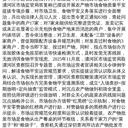
瀍河区市场监管局答复称已摆设开展农产物市场食物质量平安
提拔专项步履，对市场卫生、食物平安义务落实进行全面整
治，共出动法律人员32人次，提出责令更正通知63份，查处问
题集中的商户17家；对7家未能供给完整进货凭证、发卖记实
或未正在显著公示无包拆食物产地来历消息的商户，集中开展
约谈培训，责令依法整改；对卫生差、未配备“三防”设备的7
家商户，督促期限配齐设备并规范利用；对发卖过时食物的3
家商户，责令当即下架、按过时产物。同时，指点市场创办方
添加胶体金免疫层析法等快速检测方式，及时发觉无害残留，
无效消弭食物平安现患。2025年11月底，瀍河区市场监管局取
瀍河区查察院召开专题普，向市场运营者宣讲相关法令律例学
问，解读食物平安运营规范要求，切实提拔运营认识取从体义
务认识。为实现长效管理，瀍河区查察院鞭策瀍河区市场监管
局结合市场创办方完美食物平安逃溯系统，成立“入场查抄+按
期放哨+定向抽查”监管模式，对沉点农产物做到初筛全笼盖，
按照信用评级进行分级放哨，对群众关心的蔬菜农药残留问题
沉点抽检并公示。市场创办方借帮“红黑榜”公示轨制，对食物
平安零赞扬的红榜商户进行励，对赞扬较多的黑榜商户进行公
示提示，市场运营规范化程度和运营认识较着提拔。农产物批
发市场是食物从出产餐桌的环节枢纽，关系着千家万户的“菜
篮子”和“粮袋子”。查察机关通过深切查询拜访农产物批发市