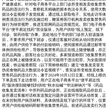
产健康成长。针对电子商务平台上部门诊所变相发卖收集禁售
药品的违法行为，查察机关精确把握本色法令关系，使用大数
据法令监视模子发觉线索，通过线上获取电子、实地走访等体
例查清违法行为的实施过程，鞭策将医疗机构发卖收集禁售药
操行为纳管视野，推进互联网药品运营规范化。部门电子商务
平台“便平易近找药”营业版块，为用户供给“线上预定、线下
问诊、留药待取”办事。居处地位于市的部门诊所入驻该版块
后，不要求用户线下就诊，仅通过客服对话框从动问答的体
例，由用户供给下单的付款核销码，便间接将药品通过邮寄等
体例供给给用户，导致收集禁售药品正在线上随便畅通，存正
在药品风险，损害社会公共好处。多家报道称部门收集禁售药
品正在网上被随便采办，以至可能用于违法犯罪。为全面摸排
线索，铁运输查察院（以下简称铁检院）建立“收集发卖冒充
伪劣食物药品大数据法令监视模子”，查实诊所变相发卖收集
禁售药品的违法行为，遂于2024年10月12日立案。经线上模仿
下单及线下走访查明，用户正在电子商务平台“便平易近找
药”版块搜刮能够找到供给“秋水仙碱”“华法林钠片”等《药品
收集发卖清单》中所列药品的诊所。正在线领取药品价款后，
诊所通过客服对话框发送预定问题并设置环节词从动答复，正
在未控制用户病历材料、具体病情及线下诊疗的环境下，仅要
求用户供给核销码即邮寄收集禁售药品。前述药品发卖行为违