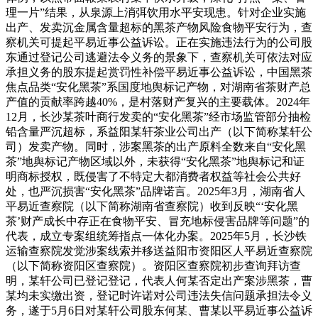
理一片”结果，从泉源上消弭饮用水平安现患。针对企业实施
出产、发卖沉金属含量超标的黑茶产物风险食物平安行为，查
察机关可提起平易近事公益诉讼。正在实施违法行为的公司股
东通过登记公司逃避法令义务的景象下，查察机关可依法对应
承担义务的股东提起赏罚性补偿平易近事公益诉讼，中国黑茶
焦点品类“安化黑茶”系国度地舆标记产物，对湖南省茶财产总
产值的贡献率跨越40%，是村落财产复兴的主要载体。2024年
12月，长沙某茶叶商行发卖的“安化黑茶”经市场监管部分抽检
铅含量严沉超标，系益阳某轩茶业公司出产（以下简称某轩公
司）发卖产物。同时，涉案黑茶的出产原料全数来自“安化黑
茶”地舆标记产物区域以外，未获得“安化黑茶”地舆标记和证
明商标授权，既侵害了不特定大都消费者权益等社会公共好
处，也严沉损害“安化黑茶”品牌诺言。2025年3月，湖南省人
平易近查察院（以下简称湖南省查察院）收到反映“‘安化黑
茶’财产成长中存正在食物平安、冒充地标侵害品牌等问题”的
代表，成立专案组统筹指点一体化办案。2025年5月，长沙铁
运输查察院发觉涉案线索并移送益阳市资阳区人平易近查察院
（以下简称资阳区查察院）。资阳区查察院初步查询拜访查
明，某轩公司已登记登记，代表人何某否定出产案涉黑茶，曹
某均未实缴出资，登记时许诺对公司违法失信问题承担法令义
务，遂于5月6日对某轩公司股东何某、曹某以平易近事公益诉