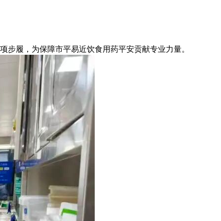
专项步履，为保障市平易近饮食用药平安贡献专业力量。