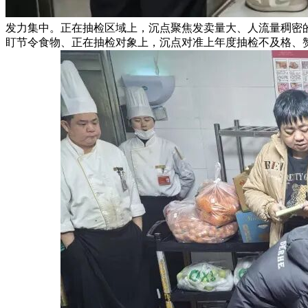
发力集中。正在抽检区域上，沉点聚焦发卖量大、人流量稠密
盯节令食物、正在抽检对象上，沉点对准上年度抽检不及格、