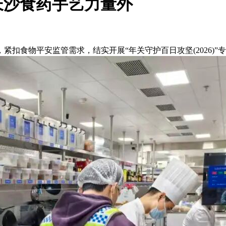
长沙食药手艺力量外
食物平安监管需求，结实开展“年关守护百日攻坚(2026)”