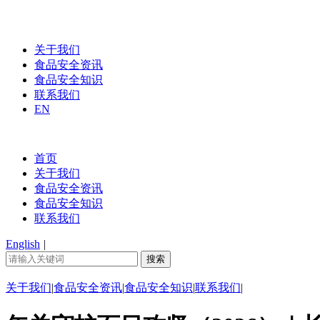
关于我们
食品安全资讯
食品安全知识
联系我们
EN
首页
关于我们
食品安全资讯
食品安全知识
联系我们
English
|
关于我们
|
食品安全资讯
|
食品安全知识
|
联系我们
|