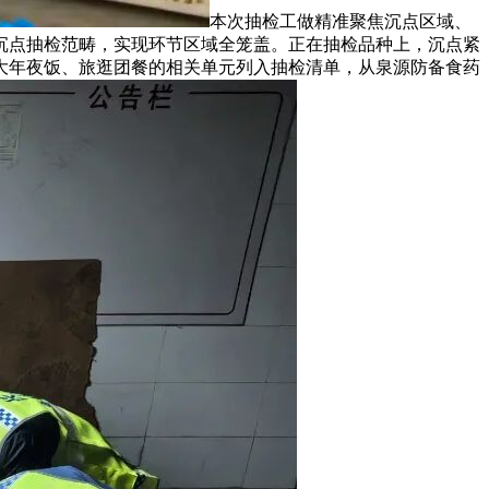
本次抽检工做精准聚焦沉点区域、
沉点抽检范畴，实现环节区域全笼盖。正在抽检品种上，沉点紧
大年夜饭、旅逛团餐的相关单元列入抽检清单，从泉源防备食药