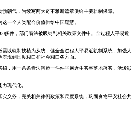
勃朝气，为续写两大奇不雅新篇章供给主要轨制保障。
为这一全人类配合价值供给中国聪慧。
5000多件，部门看法被吸纳到相关政策文件中。全过程人平易近
需以轨制扶植为从线，健全全过程人平易近轨制系统，加强人
地表现到国度糊口和社会糊口各方面。
招，用一条条看法鞭策一件件平易近生实事落地落实，活泼彰
能力现代化。
实义务，完美相关律例政策和尺度系统，巩固食物平安社会共