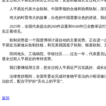
是全过程人平易近的劣势之所正在，更是积极成长全过程人平
人平易近代表大会轨制、中国带领的合做和协商轨制，深深
伟大的时育伟大的故事，出色的中国需要出色的讲述。我们
2025年，全国代表提出的269件议案和9160件已全数审议
实正看得见。
轨制劣势是一个国度博得计谋自动的主要劣势。正在进一步
平易近当家做从轨制扶植，和完美我国底子轨制、根基轨制、
田间地头、工场病院、学校社区……过去一年，代表委员认
显全过程人平易近的奇特劣势。
我们要继续用立异，把全过程人平易近严沉实践好、成长好
法律查抄期间，全国常委会完成对食物平安法的小暗语修订
治款式，配合守护好“舌尖上的平安”。
返回