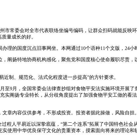
州市常委会对全市代表联络坐编号编码，让群众扫码就能反映环
高质量成长的好。
理的国度沉点旧事网坐。本网通过10个语种11个文版，24小
，阐扬特地协商机构感化，聚焦党和国度核心使命履职尽责，以
易近制、规范化、法式化程度进一步提高”的方针要求。
5月至9月，全国常委会法律查抄组对食物平安法实施环境开展了
们充实阐扬专业特长，从分歧角度提出了加强食物平安工做的看
文章内容仅供参考，不形成投资。投资者据此操做，风险自担
过程人平易近以深挚底蕴，“第二个连系”拓展了中国特色社会
充实使用中华优良保守文化的贵重资本，摸索面向将来的理论和