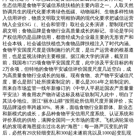
生态信用是食物平安诚信系统扶植的主要内容之一。人取天然
协调共生的现代化要求将绿色低碳、动物福利、生物多样性纳
入信用评价，物质文明取文明相协调的现代化要求把诚信运营
纳入企业ESG（、社会和管理）取社会义务演讲，塑制现代贸
易文明；食物品牌是食物行业高质量成长的标记。非论是学问
产权信用仍是品牌信用，都曾经成为企业最主要的无形资产和
社会本钱，社会诚信扶植也为食物品牌扶植注入了时代内涵。
食物平安国度尺度是强制施行的尺度，是出产运营者的根基遵
照，也是监视法律的主要根据。据江南大学的演讲，截至目
前，我国布1725项食物平安国度尺度，此中涉及平安目标的有
2万余项，但特地的食物平安诚信评价国度尺度几近空白，成
为高质量食物行业成长的短板。现有食物、农产物平安诚信尺
度，要么是部门处所摸索制定的，要么是2014年之前制定的。
而来自市场监管一线年新修订的《中华人平易近国农产质量量
平安法》将食用农产物许诺达标及格证轨制写入此中，明白了
其法令地位。浙江“丽水山耕”按照处所信用尺度开展评价，实
现品牌溢价率跨越30%。将来，面临食物行业新群体、新业态
和新模式的成长，多品种食物平安信用尺度系统、认证系统和
评价系统的供给，满脚全国同一大市场的需求。飞机涡轮策动
机的发现者海恩提出过出名的“海恩”：每一路严沉变乱的背
后，必然有29次轻细变乱和300起未遂前兆以及1000起变乱现