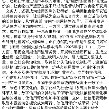
心，还正在于通过信用本钱的堆集、信用融资的便当和信用溢
价的，让食物出产运营企业不只成为监管轨制下的食物平安第
一义务人，还要成为信用盈利的获得者，自动拥抱食物平安诚
信共建共治共享，让信用成为企业焦点合作力。建立诚信扶植
的长效机制，从“硬束缚”转向“+信用韧性管理”。正在激发运
营从体内活泼力的根本上，一方面，通过硬束缚提高违法成
本，成立行政惩罚、平易近事补偿、刑事逃责跟尾的立体惩处
系统，摸索“终身行业禁入”轨制。如“依法正在必然刻日内曲
至终身处置屠宰办理勾当，正在必然刻日内申请生猪定点屠宰
证”（按照《全国失信办法根本清单（2025年版）》）。另一
方面，阐扬全周期信用监管劣势，开展动态信用评估，生成企
业信用“全景画像”。并通过吹哨人轨制、引入第三方监视力
量，建立社会共治收集，取跨部分失信结合机制协同，避免诚
信扶植“政策窗口期”阶段性、难持久的局限性，打制“不敢失
信、不克不及失信”的轨制闭环和行业生态。立异数字信用、
生态信用和品牌信用，实现“政策+市场”双驱转向“政策+市场
+手艺”三引擎并发。食物平安诚信系统的升级离不开数字手
艺、绿色手艺变化的。数字化成为社会信用系统高质量扶植的
环节力量，数字信用的立异处理了保守信用无法被精确量化和
描绘的难题，使信用评价愈加丰硕全面、立体，使信用要素参
取资本设置装备摆设成为可行，使信用评价“成果背书”转
向“过程通明”；绿色成长是食物高质量成长的主要方针之一，