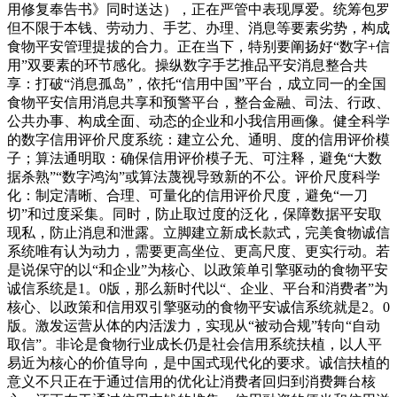
用修复奉告书》同时送达），正在严管中表现厚爱。统筹包罗
但不限于本钱、劳动力、手艺、办理、消息等要素劣势，构成
食物平安管理提拔的合力。正在当下，特别要阐扬好“数字+信
用”双要素的环节感化。操纵数字手艺推品平安消息整合共
享：打破“消息孤岛”，依托“信用中国”平台，成立同一的全国
食物平安信用消息共享和预警平台，整合金融、司法、行政、
公共办事、构成全面、动态的企业和小我信用画像。健全科学
的数字信用评价尺度系统：建立公允、通明、度的信用评价模
子；算法通明取：确保信用评价模子无、可注释，避免“大数
据杀熟”“数字鸿沟”或算法蔑视导致新的不公。评价尺度科学
化：制定清晰、合理、可量化的信用评价尺度，避免“一刀
切”和过度采集。同时，防止取过度的泛化，保障数据平安取
现私，防止消息和泄露。立脚建立新成长款式，完美食物诚信
系统唯有认为动力，需要更高坐位、更高尺度、更实行动。若
是说保守的以“和企业”为核心、以政策单引擎驱动的食物平安
诚信系统是1。0版，那么新时代以“、企业、平台和消费者”为
核心、以政策和信用双引擎驱动的食物平安诚信系统就是2。0
版。激发运营从体的内活泼力，实现从“被动合规”转向“自动
取信”。非论是食物行业成长仍是社会信用系统扶植，以人平
易近为核心的价值导向，是中国式现代化的要求。诚信扶植的
意义不只正在于通过信用的优化让消费者回归到消费舞台核