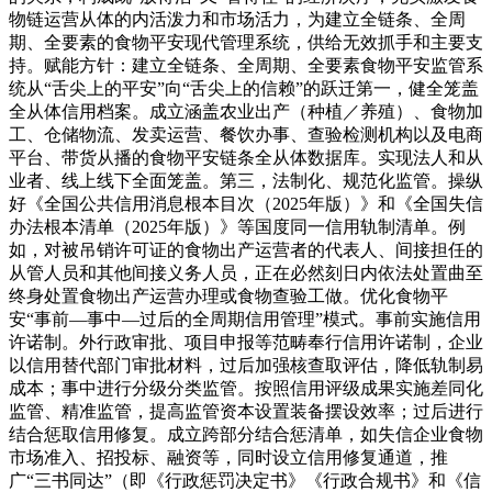
物链运营从体的内活泼力和市场活力，为建立全链条、全周
期、全要素的食物平安现代管理系统，供给无效抓手和主要支
持。赋能方针：建立全链条、全周期、全要素食物平安监管系
统从“舌尖上的平安”向“舌尖上的信赖”的跃迁第一，健全笼盖
全从体信用档案。成立涵盖农业出产（种植／养殖）、食物加
工、仓储物流、发卖运营、餐饮办事、查验检测机构以及电商
平台、带货从播的食物平安链条全从体数据库。实现法人和从
业者、线上线下全面笼盖。第三，法制化、规范化监管。操纵
好《全国公共信用消息根本目次（2025年版）》和《全国失信
办法根本清单（2025年版）》等国度同一信用轨制清单。例
如，对被吊销许可证的食物出产运营者的代表人、间接担任的
从管人员和其他间接义务人员，正在必然刻日内依法处置曲至
终身处置食物出产运营办理或食物查验工做。优化食物平
安“事前—事中—过后的全周期信用管理”模式。事前实施信用
许诺制。外行政审批、项目申报等范畴奉行信用许诺制，企业
以信用替代部门审批材料，过后加强核查取评估，降低轨制易
成本；事中进行分级分类监管。按照信用评级成果实施差同化
监管、精准监管，提高监管资本设置装备摆设效率；过后进行
结合惩取信用修复。成立跨部分结合惩清单，如失信企业食物
市场准入、招投标、融资等，同时设立信用修复通道，推
广“三书同达”（即《行政惩罚决定书》《行政合规书》和《信