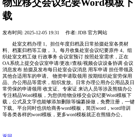
物业移交会议纪要Word模板下
载
发布时间: 2025-12-05 19:31 作者: JDB 官方网站
处室文档办理 1。担任年度归档及日常拾掇处室各类材
料、档案归档等工做， 3。每月收集处室会议纪要原件 4。组
织处室文档工做 行政事务 会议室预订 按照处室需求，正在
OA系统上提交会议室申请/更改//查核/视频会议设备协调 会议
消息发布 拾掇及发布每日处室会议消息 用车申请 担任带领及
其他合适用车的申请。 物资申请取领用 按期组织处室劳保用
品、办公用品等需求，组织发放。日常办理公用办公用品及日
常劳保的申请领用 收支证、专家证 来访人员等涉及熊猫办公
专注精品Word模板，为您供给物业移交会议纪要Word模板下
载，公式及文字也能够添加删除等编纂操做，免费注册，一键
下载。平台同时也供给商务word模板，简历word，word培训
等各类各样的word模板，更多word模板就正在熊猫办公。
返回