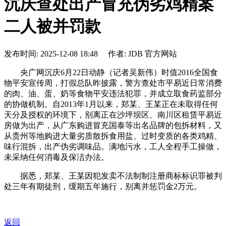
沉庆查处出产冒充伪劣鸡精案
二人被并罚款
发布时间: 2025-12-08 18:48 作者: JDB 官方网站
央广网沉庆6月22日动静（记者吴新伟）时值2016全国食
物平安宣传周，打假总队昨披露，警方查处市平易近日常消费
的肉、油、蛋、奶等食物平安违法犯罪，并成立取食药监部分
的协做机制。自2013年1月以来，郑某、王某正在未取得任何
天分及授权的环境下，别离正在沙坪坝区、南川区租赁平易近
房做为出产，从广东购进冒充国泰等出名品牌的包拆材料，又
从贵州等地购进大量劣质散拆食用盐、过时变质的各类鸡精、
味行混拆，出产伪劣调味品。满地污水，工人全程手工操做，
未采纳任何消毒及保洁办法。
据悉，郑某、王某因犯发卖不法制制注册商标标识罪被判
处三年有期徒刑，缓期五年施行，别离并惩罚金2万元。
返回