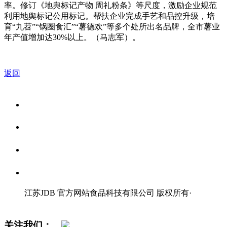
率。修订《地舆标记产物 周礼粉条》等尺度，激励企业规范
利用地舆标记公用标记。帮扶企业完成手艺和品控升级，培
育“九苕”“锅圈食汇”“薯德欢”等多个处所出名品牌，全市薯业
年产值增加达30%以上。（马志军）。
返回
关于我们
食品安全资讯
食品安全知识
联系我们
江苏JDB 官方网站食品科技有限公司 版权所有
·
网站地图
关注我们：