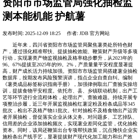
资阳市市场监管局强化抽检监
测本能机能 护航薯
发布时间: 2025-12-09 18:25 作者: JDB 官方网站
近年来，四川省资阳市市场监管局聚焦薯类处所特色财
产，通过强化精准帮扶、提拔抽检效能、鞭策财产升级等多项
行动，实现薯类产物监视抽检及格率稳步攀升，从2023年的
96。67%提拔至2025年的99。2%，产质量量平安程度显著提
高，财产成长活力持续加强。资阳市市场监管局搭建薯业抽检
数据库，按期发布风险预警演讲，指点企业自查自纠。编制
《薯类成品标签标识指南手册》，加强律例取出厂查验实操培
训，提拔食物平安程度。依托市、县、乡镇联动机制，出产工
艺等环节进行全流程体检，处理出产、查验难题。持续开展专
项整治步履，近三年开展监视抽检红薯淀粉及粉条成品等345
批次，检出不及格产物11批次。针对抽检不及格食物出产运营
者开展抽检，督促落实企业从体义务。对问题多、工艺掉队、
信用差的企业添加抽检频次，实现薯业差同化监管，优化抽检
资本。同时，该局还鞭策出台专项帮扶政策，沉点搀扶企业实
施粉条出产线手艺，显著提拔财产现代化加工能力和出产效