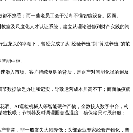
都不熟悉；而一些老员工会干活却不懂智能设备。因而。
训教室及尺度化人才认证系统，建立从理论进修到财产实践的闭
业龙头的率领下，曾经完成了从“经验养殖”到“算法养殖”的范
型智能中枢。
速渗入市场、客户持续复购的背后，是财产对智能化径的遍及
节数据缺乏办理和记实，导致运营成本居高不下；而面临疫病
花洒、AI巡检机械人等智能硬件产物，全数接入数字中台，构
精准投喂；节制器及时调理圈舍温湿度，确保猪只时辰舒服；
出产非常，非一般丧失大幅降低；头部企业专家经验产物化，普