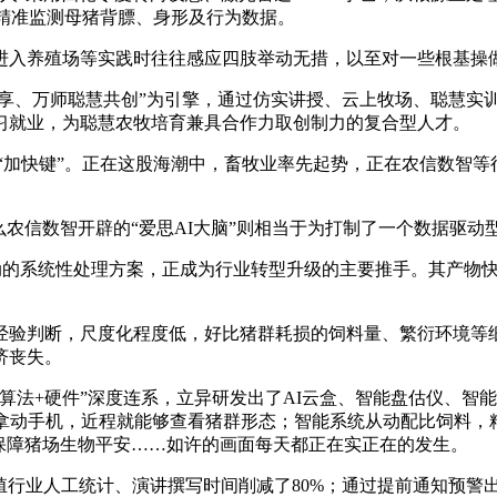
精准监测母猪背膘、身形及行为数据。
入养殖场等实践时往往感应四肢举动无措，以至对一些根基操做
享、万师聪慧共创”为引擎，通过仿实讲授、云上牧场、聪慧实
习就业，为聪慧农牧培育兼具合作力取创制力的复合型人才。
“加快键”。正在这股海潮中，畜牧业率先起势，正在农信数智等行
么农信数智开辟的“爱思AI大脑”则相当于为打制了一个数据驱动
的系统性处理方案，正成为行业转型升级的主要推手。其产物快
验判断，尺度化程度低，好比猪群耗损的饲料量、繁衍环境等细
济丧失。
法+硬件”深度连系，立异研发出了AI云盒、智能盘估仪、智能
员拿动手机，近程就能够查看猪群形态；智能系统从动配比饲料，
°保障猪场生物平安……如许的画面每天都正在实正在的发生。
殖行业人工统计、演讲撰写时间削减了80%；通过提前通知预警