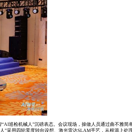
智“AI巡检机械人”沉磅表态。会议现场，操做人员通过曲不雅
械人”采用四轮零度转向设想、激光雷达SLAM手艺，从根源上