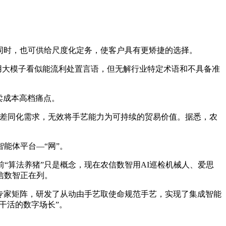
同时，也可供给尺度化定务，使客户具有更矫捷的选择。
用大模子看似能流利处置言语，但无解行业特定术语和不具备准
卖成本高档痛点。
差同化需求，无效将手艺能力为可持续的贸易价值。据悉，农
能体平台—“网”。
“算法养猪”只是概念，现在农信数智用AI巡检机械人、爱思
农信数智正在列。
专家矩阵，研发了从动由手艺取使命规范手艺，实现了集成智能
干活的数字场长”。