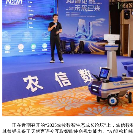
正在近期召开的“2025农牧数智生态成长论坛”上，农信数
其曾经具备了天然言语交互取智能使命规划能力。“AI巡检机