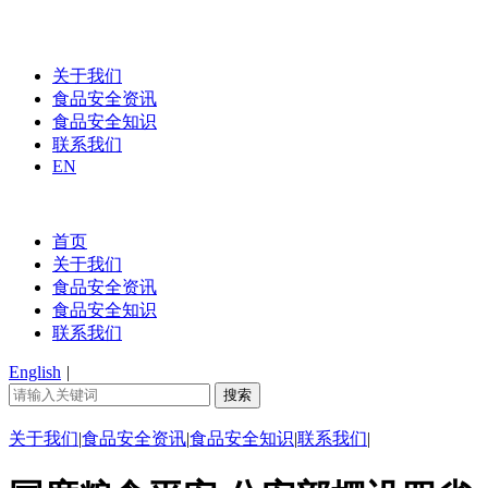
关于我们
食品安全资讯
食品安全知识
联系我们
EN
首页
关于我们
食品安全资讯
食品安全知识
联系我们
English
|
关于我们
|
食品安全资讯
|
食品安全知识
|
联系我们
|