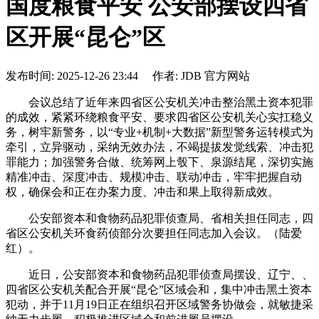
国度粮食平安 公安部摆设四省
区开展“昆仑”区
发布时间: 2025-12-26 23:44 作者: JDB 官方网站
会议总结了近年来四省区公安机关冲击整治黑土资本犯罪
的成效，紧紧环绕粮食平安、要求四省区公安机关心实扛稳义
务，树牢新警务，以“专业+机制+大数据”新型警务运转模式为
牵引，立异驱动，采纳无效办法，不竭提拔发觉线索、冲击犯
罪能力；加强警务合做、统筹网上彀下、泉源结尾，深切实施
精准冲击、深度冲击、规模冲击、联动冲击，牢牢把握自动
权，确保会和正在办案力度、冲击和果上取得新成效。
公安部资本和食物药品犯罪侦查局、省相关担任同志，四
省区公安机关环食药侦部分次要担任同志加入会议。（陆爱
红）。
近日，公安部资本和食物药品犯罪侦查局摆设、辽宁、、
四省区公安机关配合开展“昆仑”区域会和，集中冲击黑土资本
犯动，并于11月19日正在组织召开区域警务协做会，就敏捷采